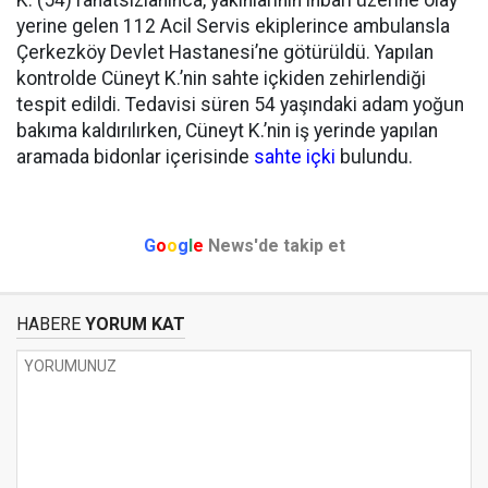
K. (54) rahatsızlanınca, yakınlarının ihbarı üzerine olay
yerine gelen 112 Acil Servis ekiplerince ambulansla
Çerkezköy Devlet Hastanesi’ne götürüldü. Yapılan
kontrolde Cüneyt K.’nin sahte içkiden zehirlendiği
tespit edildi. Tedavisi süren 54 yaşındaki adam yoğun
bakıma kaldırılırken, Cüneyt K.’nin iş yerinde yapılan
aramada bidonlar içerisinde
sahte içki
bulundu.
G
o
o
g
l
e
News'de takip et
HABERE
YORUM KAT