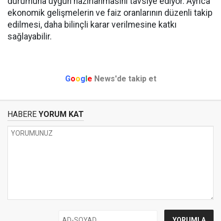
durumuna uygun hazırlanmasını tavsiye ediyor. Ayrıca
ekonomik gelişmelerin ve faiz oranlarının düzenli takip
edilmesi, daha bilinçli karar verilmesine katkı
sağlayabilir.
G
o
o
g
l
e
News'de takip et
HABERE
YORUM KAT