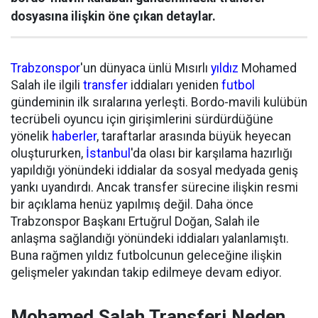
dosyasına ilişkin öne çıkan detaylar.
Trabzonspor
'un dünyaca ünlü Mısırlı
yıldız
Mohamed
Salah ile ilgili
transfer
iddiaları yeniden
futbol
gündeminin ilk sıralarına yerleşti. Bordo-mavili kulübün
tecrübeli oyuncu için girişimlerini sürdürdüğüne
yönelik
haberler
, taraftarlar arasında büyük heyecan
oluştururken,
İstanbul
'da olası bir karşılama hazırlığı
yapıldığı yönündeki iddialar da sosyal medyada geniş
yankı uyandırdı. Ancak transfer sürecine ilişkin resmi
bir açıklama henüz yapılmış değil. Daha önce
Trabzonspor Başkanı Ertuğrul Doğan, Salah ile
anlaşma sağlandığı yönündeki iddiaları yalanlamıştı.
Buna rağmen yıldız futbolcunun geleceğine ilişkin
gelişmeler yakından takip edilmeye devam ediyor.
Mohamed Salah Transferi Neden