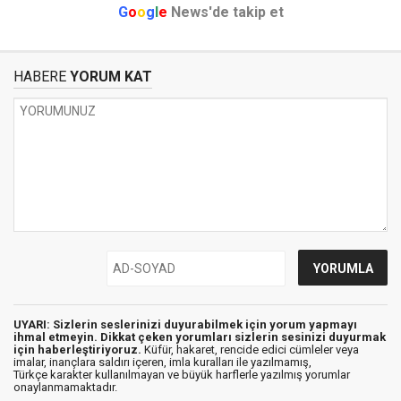
G
o
o
g
l
e
News'de takip et
HABERE
YORUM KAT
UYARI: Sizlerin seslerinizi duyurabilmek için yorum yapmayı
ihmal etmeyin. Dikkat çeken yorumları sizlerin sesinizi duyurmak
için haberleştiriyoruz.
Küfür, hakaret, rencide edici cümleler veya
imalar, inançlara saldırı içeren, imla kuralları ile yazılmamış,
Türkçe karakter kullanılmayan ve büyük harflerle yazılmış yorumlar
onaylanmamaktadır.