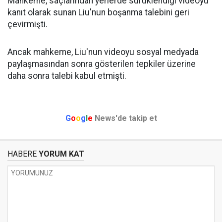
Mahkeme, saçlarından yerlerde sürüklendiği videoyu
kanıt olarak sunan Liu'nun boşanma talebini geri
çevirmişti.
Ancak mahkeme, Liu'nun videoyu sosyal medyada
paylaşmasından sonra gösterilen tepkiler üzerine
daha sonra talebi kabul etmişti.
G
o
o
g
l
e
News'de takip et
HABERE
YORUM KAT