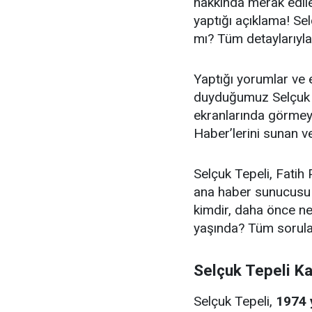
hakkında merak edile
yaptığı açıklama! Se
mı? Tüm detaylarıyl
Yaptığı yorumlar ve el
duyduğumuz Selçuk T
ekranlarında görmeye
Haber’lerini sunan ve
Selçuk Tepeli, Fatih 
ana haber sunucusu o
kimdir, daha önce n
yaşında? Tüm sorular
Selçuk Tepeli K
Selçuk Tepeli,
1974 