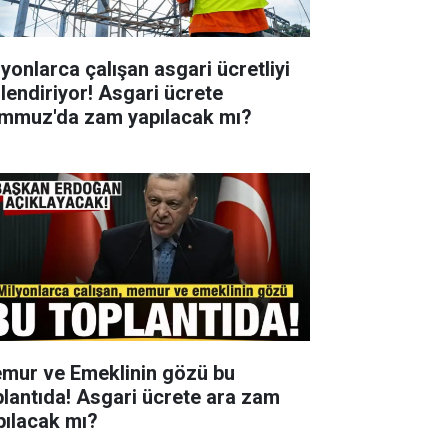
lyonlarca çalışan asgari ücretliyi
ilendiriyor! Asgari ücrete
mmuz'da zam yapılacak mı?
mur ve Emeklinin gözü bu
plantıda! Asgari ücrete ara zam
pılacak mı?