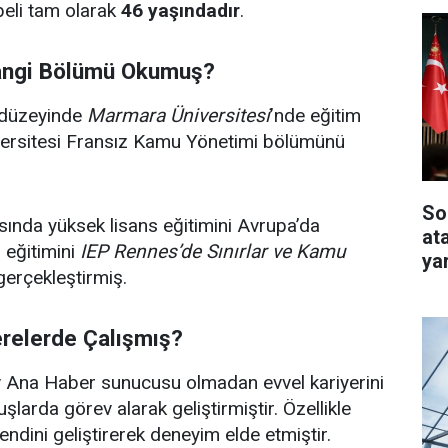
peli tam olarak
46 yaşındadır
.
angi Bölümü Okumuş?
s düzeyinde
Marmara Üniversitesi
’nde eğitim
ersitesi Fransız Kamu Yönetimi bölümünü
So
sında yüksek lisans eğitimini Avrupa’da
at
eğitimini
IEP Rennes’de Sınırlar ve Kamu
ya
gerçekleştirmiş.
erelerde Çalışmış?
v Ana Haber sunucusu olmadan evvel kariyerini
uşlarda görev alarak geliştirmiştir. Özellikle
dini geliştirerek deneyim elde etmiştir.