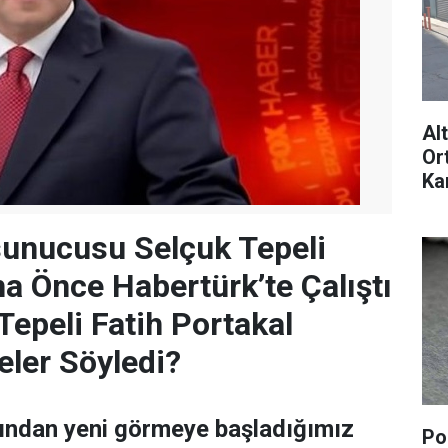
Al
Or
Ka
sa
sunucusu Selçuk Tepeli
a Önce Habertürk’te Çalıştı
Tepeli Fatih Portakal
ler Söyledi?
rından yeni görmeye başladığımız
Pol