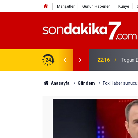
Manşetler
Günün Haberleri
Künye
rdir?
24
22:16
Togan D
Anasayfa
Gündem
Fox Haber sunucusu