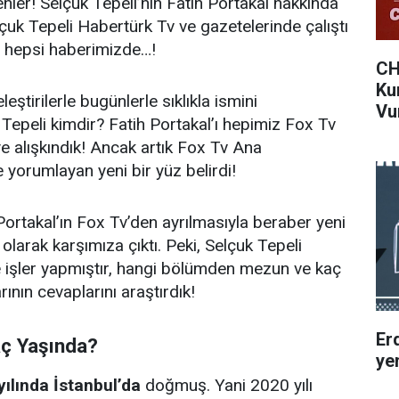
nler! Selçuk Tepeli’nin Fatih Portakal hakkında
lçuk Tepeli Habertürk Tv ve gazetelerinde çalıştı
a hepsi haberimizde…!
CH
Ku
eştirilerle bugünlerle sıklıkla ismini
Vu
epeli kimdir? Fatih Portakal’ı hepimiz Fox Tv
 alışkındık! Ancak artık Fox Tv Ana
 yorumlayan yeni bir yüz belirdi!
Portakal’ın Fox Tv’den ayrılmasıyla beraber yeni
larak karşımıza çıktı. Peki, Selçuk Tepeli
e işler yapmıştır, hangi bölümden mezun ve kaç
ının cevaplarını araştırdık!
Er
aç Yaşında?
ye
yılında İstanbul’da
doğmuş. Yani 2020 yılı