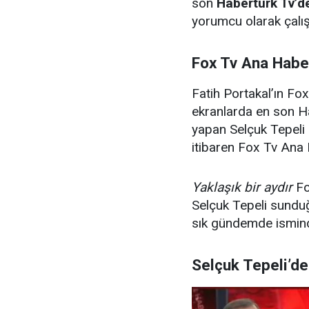
son
Habertürk Tv’de
yorumcu olarak çalı
Fox Tv Ana Habe
Fatih Portakal’ın Fo
ekranlarda en son H
yapan Selçuk Tepeli g
itibaren Fox Tv Ana
Yaklaşık bir aydır
Fo
Selçuk Tepeli sunduğ
sık gündemde ismind
Selçuk Tepeli’de