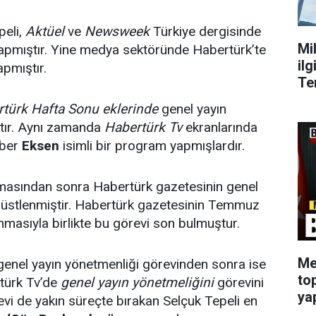
peli,
Aktüel
ve
Newsweek
Türkiye dergisinde
Mi
yapmıştır. Yine medya sektöründe Habertürk’te
ilg
apmıştır.
Te
türk Hafta Sonu eklerinde
genel yayın
tır. Aynı zamanda
Habertürk Tv
ekranlarında
ber
Eksen
isimli bir program yapmışlardır.
rılmasından sonra Habertürk gazetesinin genel
i üstlenmiştir. Habertürk gazetesinin Temmuz
masıyla birlikte bu görevi son bulmuştur.
Me
genel yayın yönetmenliği görevinden sonra ise
to
rtürk Tv’de
genel yayın yönetmeliğini
görevini
ya
evi de yakın süreçte bırakan Selçuk Tepeli en