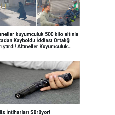
tıneller kuyumculuk 500 kilo altınla
tadan Kayboldu İddiası Ortalığı
rıştırdı! Altıneller Kuyumculuk
hibi kim?
is İ̇ntiharları Sürüyor!