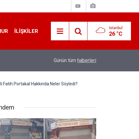
İstanbul
MUR
İLIŞKILER
26 °C
19:32
Sıcak Havalarda Ödem Şikayetini Hafife Almayı
Günün tüm
haberleri
i Fatih Portakal Hakkında Neler Söyledi?
ndem