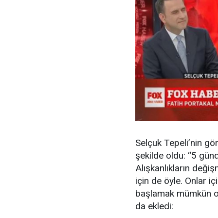
Selçuk Tepeli’nin gö
şekilde oldu: “5 gü
Alışkanlıkların değiş
için de öyle. Onlar 
başlamak mümkün olm
da ekledi: