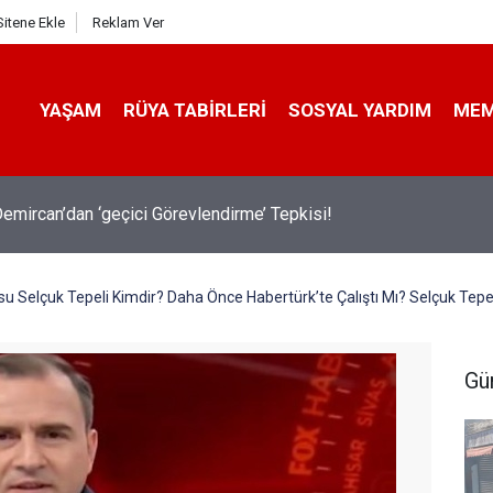
Sitene Ekle
Reklam Ver
YAŞAM
RÜYA TABIRLERI
SOSYAL YARDIM
ME
emircan’dan ‘geçici Görevlendirme’ Tepkisi!
 Selçuk Tepeli Kimdir? Daha Önce Habertürk’te Çalıştı Mı? Selçuk Tepel
Gü