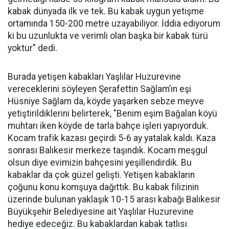
kabak dünyada ilk ve tek. Bu kabak uygun yetişme
ortamında 150-200 metre uzayabiliyor. İddia ediyorum
ki bu uzunlukta ve verimli olan başka bir kabak türü
yoktur" dedi.
Burada yetişen kabakları Yaşlılar Huzurevine
vereceklerini söyleyen Şerafettin Sağlam’ın eşi
Hüsniye Sağlam da, köyde yaşarken sebze meyve
yetiştirildiklerini belirterek, "Benim eşim Bağalan köyü
muhtarı iken köyde de tarla bahçe işleri yapıyorduk.
Kocam trafik kazası geçirdi 5-6 ay yatalak kaldı. Kaza
sonrası Balıkesir merkeze taşındık. Kocam meşgul
olsun diye evimizin bahçesini yeşillendirdik. Bu
kabaklar da çok güzel gelişti. Yetişen kabakların
çoğunu konu komşuya dağıttık. Bu kabak filizinin
üzerinde bulunan yaklaşık 10-15 arası kabağı Balıkesir
Büyükşehir Belediyesine ait Yaşlılar Huzurevine
hediye edeceğiz. Bu kabaklardan kabak tatlısı