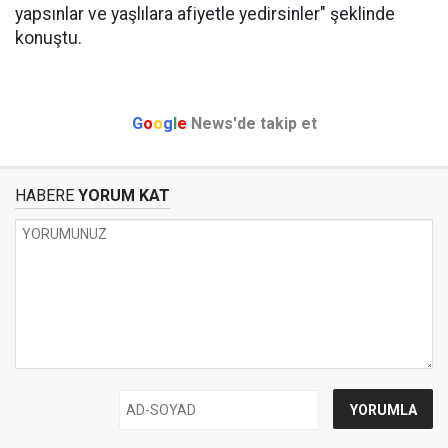
yapsınlar ve yaşlılara afiyetle yedirsinler" şeklinde
konuştu.
G
o
o
g
l
e
News'de takip et
HABERE
YORUM KAT