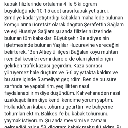
kabak filizlerinde ortalama 4 ile 5 kilogram
büyüklüğünde 10-15 adet arası kabak yetiştirdi.
Şimdiye kadar yetiştirdiği kabakları mahallede bulunan
komşularına ücretsiz olarak dağıtan Şerafettin Sağlam
ve eşi Hüsniye Sağlam şu anda filizlerin üzerinde
bulunan tüm kabakları Büyükşehir Belediyesinin
işletmesinde bulunan Yaşlılar Huzurevine vereceğini
belirterek, "Ben Altıeylül ilçesi Bağalan köyü muhtarı
iken Balıkesir’e resmi dairelerde olan işlemler için
gelirken trafik kazası geçirdim. Kaza sonrası
yürüyemez hale düştüm ve 5-6 ay yatakta kaldım ve
bu süre içinde 5 ameliyat geçirdim. Ben de bu süre
zarfında ne yapabilirim, yeşillikten nasıl
faydalanabilirim diye düşündüm. Kahvehaneden nasıl
uzaklaşabilirim diye kendi kendime yorum yaptım.
Hollanda’dan kabak tohumu getirttim ve bahçeme
tohumları ektim. Balıkesir’e bu kabak tohumunu
yaymak istiyorum. Şu anda mevsimi ve zamanı
gelmediği halde 53 kilogram kabak mahsulü aldım. Bu