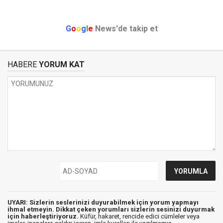
G
o
o
g
l
e
News'de takip et
HABERE
YORUM KAT
UYARI: Sizlerin seslerinizi duyurabilmek için yorum yapmayı
ihmal etmeyin. Dikkat çeken yorumları sizlerin sesinizi duyurmak
için haberleştiriyoruz.
Küfür, hakaret, rencide edici cümleler veya