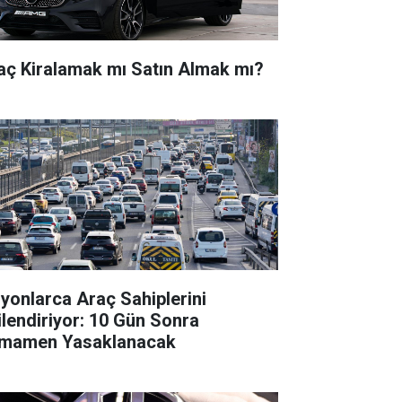
aç Kiralamak mı Satın Almak mı?
lyonlarca Araç Sahiplerini
gilendiriyor: 10 Gün Sonra
mamen Yasaklanacak