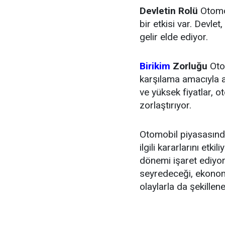
Devletin Rolü
Otomob
bir etkisi var. Devle
gelir elde ediyor.
Birikim
Zorluğu
Otom
karşılama amacıyla al
ve yüksek fiyatlar, o
zorlaştırıyor.
Otomobil piyasasındak
ilgili kararlarını etki
dönemi işaret ediyor
seyredeceği, ekonomi
olaylarla da şekillene