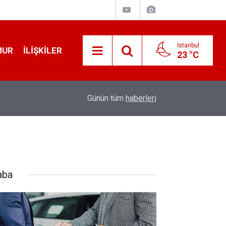
İstanbul
MUR
İLIŞKILER
23 °C
19:32
Sıcak Havalarda Ödem Şikayetini Hafife Almayı
Günün tüm
haberleri
aba