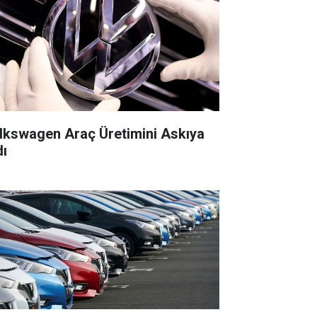
lkswagen Araç Üretimini Askıya
dı