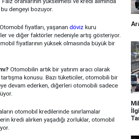
. Faiz oranlarının yükselmesi ve kredi alımında
a bu dengeyi bozuyor.
Ar
Otomobil fiyatları, yaşanan
döviz
kuru
ler ve diğer faktörler nedeniyle artış gösteriyor.
tomobil fiyatlarının yüksek olmasında büyük bir
 mı?
Otomobilin artık bir yatırım aracı olarak
artışma konusu. Bazı tüketiciler, otomobili bir
eye devam ederken, diğerleri otomobili sadece
rüyor.
Mi
İl
ların otomobil kredilerinde sınırlamalar
Ta
lerin kredi alırken yaşadığı zorluklar, otomobil
yor.