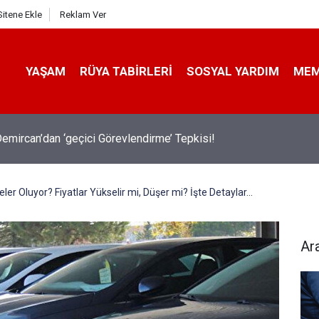
Sitene Ekle
Reklam Ver
YAŞAM
RÜYA TABIRLERI
SOSYAL YARDIM
ME
emircan’dan ‘geçici Görevlendirme’ Tepkisi!
er Oluyor? Fiyatlar Yükselir mi, Düşer mi? İşte Detaylar...
Ar