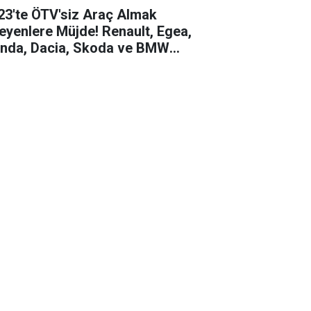
23'te ÖTV'siz Araç Almak
teyenlere Müjde! Renault, Egea,
nda, Dacia, Skoda ve BMW
elleri için Ayrıntılı Fiyatları!