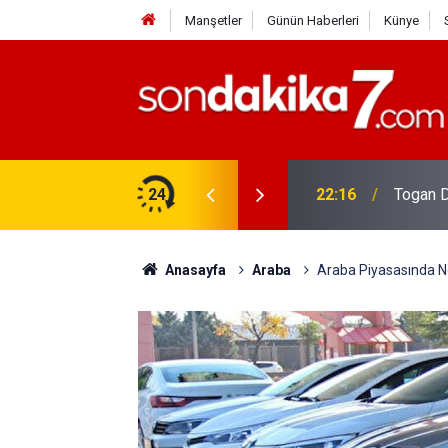
Manşetler
Günün Haberleri
Künye
rdir?
24
22:16
Togan D
Anasayfa
Araba
Araba Piyasasında Nel