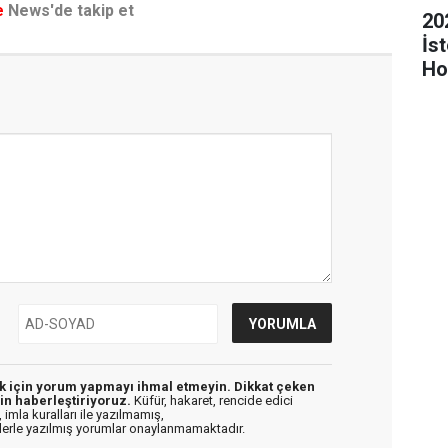
e
News'de takip et
20
İs
Ho
Mod
ek için yorum yapmayı ihmal etmeyin. Dikkat çeken
in haberleştiriyoruz.
Küfür, hakaret, rencide edici
 imla kuralları ile yazılmamış,
flerle yazılmış yorumlar onaylanmamaktadır.