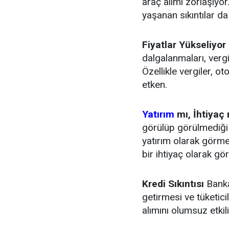
araç alımı zorlaşıyor
yaşanan sıkıntılar d
Fiyatlar Yükseliyor
dalgalanmaları, vergi
Özellikle vergiler, o
etken.
Yatırım
mı, İhtiyaç
görülüp görülmediği t
yatırım olarak görm
bir ihtiyaç olarak gö
Kredi Sıkıntısı
Banka
getirmesi ve tüketici
alımını olumsuz etkili