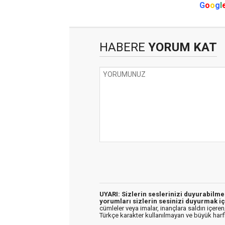
G
o
o
g
l
HABERE
YORUM KAT
UYARI: Sizlerin seslerinizi duyurabilm
yorumları sizlerin sesinizi duyurmak iç
cümleler veya imalar, inançlara saldırı içeren,
Türkçe karakter kullanılmayan ve büyük har