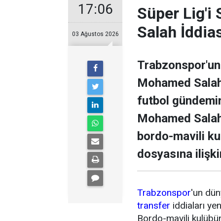
17:06
Süper Lig'i
Salah İddia
03 Ağustos 2026
Trabzonspor'un 
Mohamed Salah il
futbol gündemini
Mohamed Salah 
bordo-mavili k
dosyasına ilişki
Trabzonspor
'un dün
transfer
iddiaları ye
Bordo-mavili kulübün 