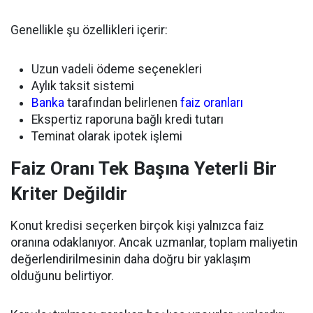
Genellikle şu özellikleri içerir:
Uzun vadeli ödeme seçenekleri
Aylık taksit sistemi
Banka
tarafından belirlenen
faiz oranları
Ekspertiz raporuna bağlı kredi tutarı
Teminat olarak ipotek işlemi
Faiz Oranı Tek Başına Yeterli Bir
Kriter Değildir
Konut kredisi seçerken birçok kişi yalnızca faiz
oranına odaklanıyor. Ancak uzmanlar, toplam maliyetin
değerlendirilmesinin daha doğru bir yaklaşım
olduğunu belirtiyor.