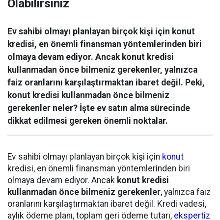
Olabilirsiniz
Ev sahibi olmayı planlayan birçok kişi için konut
kredisi, en önemli finansman yöntemlerinden biri
olmaya devam ediyor. Ancak konut kredisi
kullanmadan önce bilmeniz gerekenler, yalnızca
faiz oranlarını karşılaştırmaktan ibaret değil. Peki,
konut kredisi kullanmadan önce bilmeniz
gerekenler neler? İşte ev satın alma sürecinde
dikkat edilmesi gereken önemli noktalar.
Ev sahibi olmayı planlayan birçok kişi için
konut
kredisi, en önemli finansman yöntemlerinden biri
olmaya devam ediyor. Ancak
konut kredisi
kullanmadan önce bilmeniz gerekenler
, yalnızca faiz
oranlarını karşılaştırmaktan ibaret değil. Kredi vadesi,
aylık ödeme planı, toplam geri ödeme tutarı,
ekspertiz