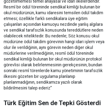
gözetilmemesi temel anayasal ve idari ilkelerdendir.
Resmî bir ödül töreninde sendikal kimliği bulunan bir
okul müdürünün, kamu idaresini temsilen ödül takdim
etmesi; özellikle farklı sendikalara üye eğitim
çalışanları açısından kamuoyu nezdinde yanlış algılara
ve sendikal tarafsızlık konusunda tereddütlere neden
olabilecek niteliktedir.
Bu nedenle;
Söz konusu okul
müdürüne ödül takdim görevinin hangi idari işlem veya
olur ile verildiğinin, a
ynı görevin neden diğer okul
müdürlerine verilmediğinin,
resmî ödül töreninde
sendikal kimliği bulunan bir okul müdürünün protokol
görevlisi olarak belirlenmesinin gerekçesinin,
bundan
sonraki resmî törenlerde kamu yönetiminin tarafsızlık
ilkesini gözeten bir uygulama planlanıp
planlanmadığının,
sendikamıza yazılı olarak
bildirilmesini talep ederiz”
Türk Eğitim Sen de Tepki Gösterdi