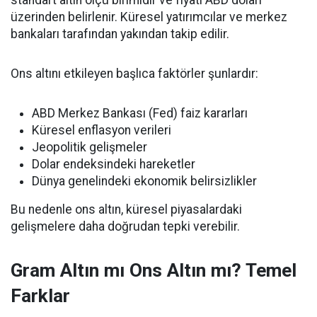
üzerinden belirlenir. Küresel yatırımcılar ve merkez
bankaları tarafından yakından takip edilir.
Ons altını etkileyen başlıca faktörler şunlardır:
ABD Merkez Bankası (Fed) faiz kararları
Küresel enflasyon verileri
Jeopolitik gelişmeler
Dolar endeksindeki hareketler
Dünya genelindeki ekonomik belirsizlikler
Bu nedenle ons altın, küresel piyasalardaki
gelişmelere daha doğrudan tepki verebilir.
Gram Altın mı Ons Altın mı? Temel
Farklar