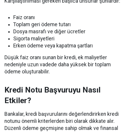
Karşılaştırılması gereken başlıca unsurlar şunlardır:
Faiz oranı
Toplam geri ödeme tutarı
Dosya masrafı ve diğer ücretler
Sigorta maliyetleri
Erken ödeme veya kapatma şartları
Düşük faiz oranı sunan bir kredi, ek maliyetler
nedeniyle uzun vadede daha yüksek bir toplam
ödeme oluşturabilir.
Kredi Notu Başvuruyu Nasıl
Etkiler?
Bankalar, kredi başvurularını değerlendirirken kredi
notunu önemli kriterlerden biri olarak dikkate alır.
Düzenli ödeme geçmişine sahip olmak ve finansal