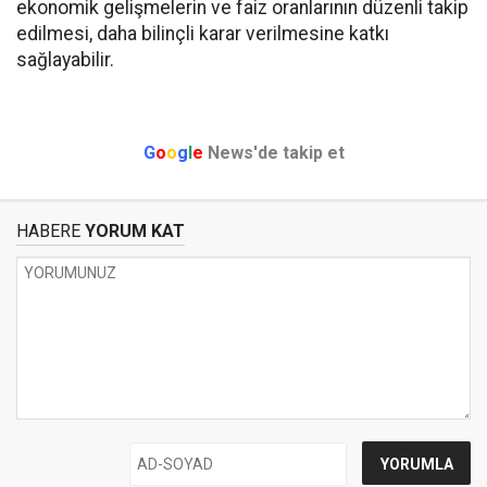
ekonomik gelişmelerin ve faiz oranlarının düzenli takip
edilmesi, daha bilinçli karar verilmesine katkı
sağlayabilir.
G
o
o
g
l
e
News'de takip et
HABERE
YORUM KAT