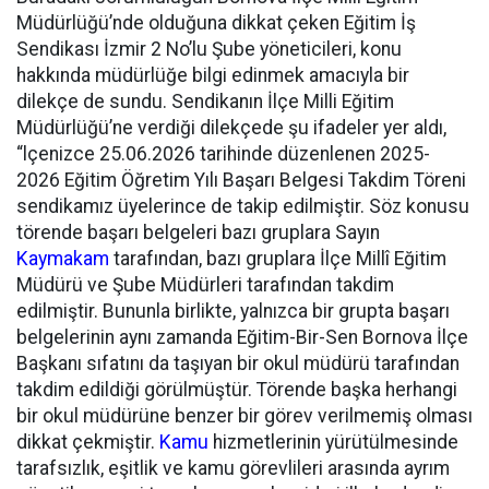
Müdürlüğü’nde olduğuna dikkat çeken Eğitim İş
Sendikası İzmir 2 No’lu Şube yöneticileri, konu
hakkında müdürlüğe bilgi edinmek amacıyla bir
dilekçe de sundu. Sendikanın İlçe Milli Eğitim
Müdürlüğü’ne verdiği dilekçede şu ifadeler yer aldı,
“lçenizce 25.06.2026 tarihinde düzenlenen 2025-
2026 Eğitim Öğretim Yılı Başarı Belgesi Takdim Töreni
sendikamız üyelerince de takip edilmiştir. Söz konusu
törende başarı belgeleri bazı gruplara Sayın
Kaymakam
tarafından, bazı gruplara İlçe Millî Eğitim
Müdürü ve Şube Müdürleri tarafından takdim
edilmiştir. Bununla birlikte, yalnızca bir grupta başarı
belgelerinin aynı zamanda Eğitim-Bir-Sen Bornova İlçe
Başkanı sıfatını da taşıyan bir okul müdürü tarafından
takdim edildiği görülmüştür. Törende başka herhangi
bir okul müdürüne benzer bir görev verilmemiş olması
dikkat çekmiştir.
Kamu
hizmetlerinin yürütülmesinde
tarafsızlık, eşitlik ve kamu görevlileri arasında ayrım