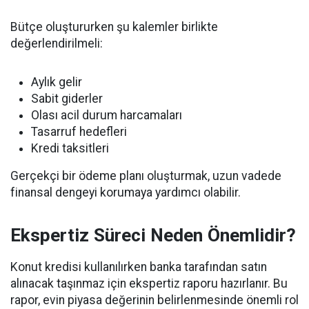
Bütçe oluştururken şu kalemler birlikte
değerlendirilmeli:
Aylık gelir
Sabit giderler
Olası acil durum harcamaları
Tasarruf hedefleri
Kredi taksitleri
Gerçekçi bir ödeme planı oluşturmak, uzun vadede
finansal dengeyi korumaya yardımcı olabilir.
Ekspertiz Süreci Neden Önemlidir?
Konut kredisi kullanılırken banka tarafından satın
alınacak taşınmaz için ekspertiz raporu hazırlanır. Bu
rapor, evin piyasa değerinin belirlenmesinde önemli rol