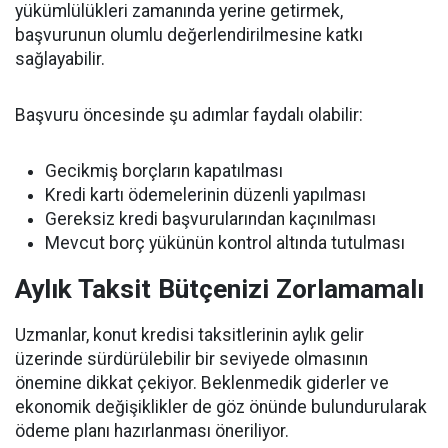
yükümlülükleri zamanında yerine getirmek,
başvurunun olumlu değerlendirilmesine katkı
sağlayabilir.
Başvuru öncesinde şu adımlar faydalı olabilir:
Gecikmiş borçların kapatılması
Kredi kartı ödemelerinin düzenli yapılması
Gereksiz kredi başvurularından kaçınılması
Mevcut borç yükünün kontrol altında tutulması
Aylık Taksit Bütçenizi Zorlamamalı
Uzmanlar, konut kredisi taksitlerinin aylık gelir
üzerinde sürdürülebilir bir seviyede olmasının
önemine dikkat çekiyor. Beklenmedik giderler ve
ekonomik değişiklikler de göz önünde bulundurularak
ödeme planı hazırlanması öneriliyor.