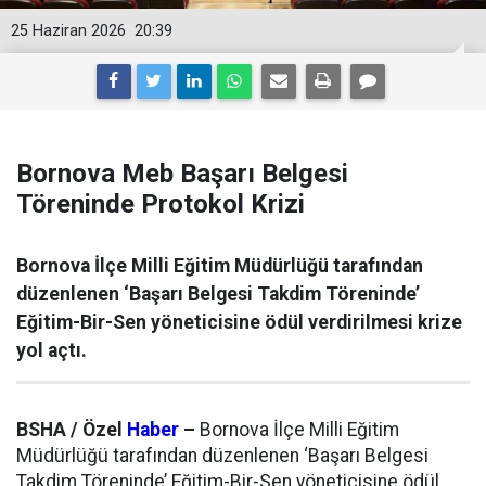
25 Haziran 2026
20:39
Bornova Meb Başarı Belgesi
Töreninde Protokol Krizi
Bornova İlçe Milli Eğitim Müdürlüğü tarafından
düzenlenen ‘Başarı Belgesi Takdim Töreninde’
Eğitim-Bir-Sen yöneticisine ödül verdirilmesi krize
yol açtı.
BSHA / Özel
Haber
–
Bornova İlçe Milli Eğitim
Müdürlüğü tarafından düzenlenen ‘Başarı Belgesi
Takdim Töreninde’ Eğitim-Bir-Sen yöneticisine ödül