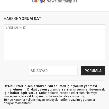
G
o
o
g
l
e
News'de takip et
HABERE
YORUM KAT
UYARI: Sizlerin seslerinizi duyurabilmek için yorum yapmayı
ihmal etmeyin. Dikkat çeken yorumları sizlerin sesinizi duyurmak
için haberleştiriyoruz.
Küfür, hakaret, rencide edici cümleler veya
imalar, inançlara saldırı içeren, imla kuralları ile yazılmamış,
Türkçe karakter kullanılmayan ve büyük harflerle yazılmış yorumlar
onaylanmamaktadır.