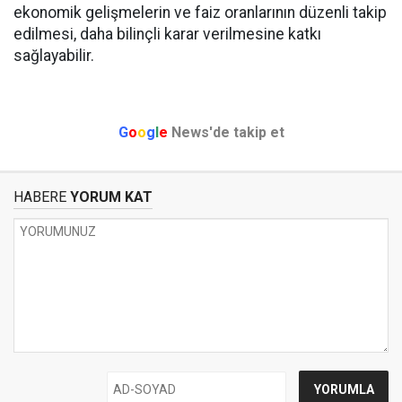
ekonomik gelişmelerin ve faiz oranlarının düzenli takip
edilmesi, daha bilinçli karar verilmesine katkı
sağlayabilir.
G
o
o
g
l
e
News'de takip et
HABERE
YORUM KAT