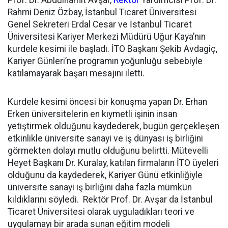
Prof. Dr. Abdulhamit Avşar,
Rektör
Yardımcısı Prof. Dr.
Rahmi Deniz Özbay, İstanbul Ticaret Üniversitesi
Genel Sekreteri Erdal Cesar ve İstanbul Ticaret
Üniversitesi Kariyer Merkezi Müdürü Uğur Kaya’nın
kurdele kesimi ile başladı. İTO Başkanı Şekib Avdagiç,
Kariyer Günleri’ne programın yoğunluğu sebebiyle
katılamayarak başarı mesajını iletti.
Kurdele kesimi öncesi bir konuşma yapan Dr. Erhan
Erken üniversitelerin en kıymetli işinin insan
yetiştirmek olduğunu kaydederek, bugün gerçekleşen
etkinlikle üniversite sanayi ve iş dünyası iş birliğini
görmekten dolayı mutlu olduğunu belirtti. Mütevelli
Heyet Başkanı Dr. Kuralay, katılan firmaların İTO üyeleri
olduğunu da kaydederek, Kariyer Günü etkinliğiyle
üniversite sanayi iş birliğini daha fazla mümkün
kıldıklarını söyledi. Rektör Prof. Dr. Avşar da İstanbul
Ticaret Üniversitesi olarak uyguladıkları teori ve
uygulamayı bir arada sunan eğitim modeli