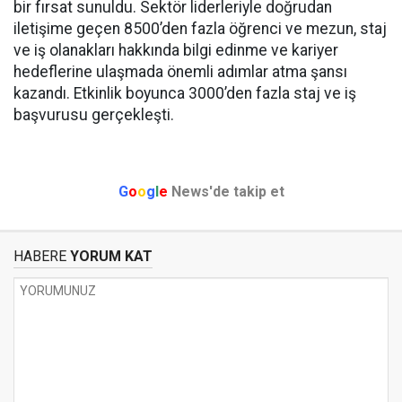
bir fırsat sunuldu. Sektör liderleriyle doğrudan
iletişime geçen 8500’den fazla öğrenci ve mezun, staj
ve iş olanakları hakkında bilgi edinme ve kariyer
hedeflerine ulaşmada önemli adımlar atma şansı
kazandı. Etkinlik boyunca 3000’den fazla staj ve iş
başvurusu gerçekleşti.
G
o
o
g
l
e
News'de takip et
HABERE
YORUM KAT