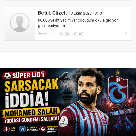
Betül. Güzel
/ 13 Ekim 2023 13:13
₺6.000'ye ihtiyacım var çocuğum okula gidiyor
geçinemiyorum
Yanıtla
(0)
(0)