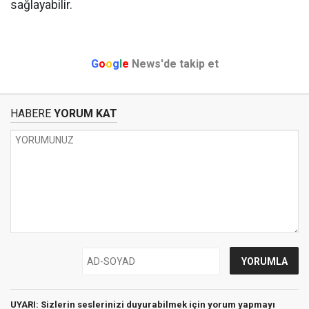
sağlayabilir.
G
o
o
g
l
e
News'de takip et
HABERE
YORUM KAT
UYARI: Sizlerin seslerinizi duyurabilmek için yorum yapmayı