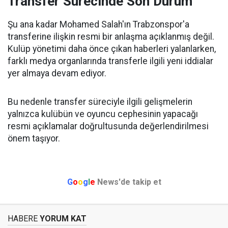
Transfer Sürecinde Son Durum
Şu ana kadar Mohamed Salah'ın Trabzonspor'a
transferine ilişkin resmi bir anlaşma açıklanmış değil.
Kulüp yönetimi daha önce çıkan haberleri yalanlarken,
farklı medya organlarında transferle ilgili yeni iddialar
yer almaya devam ediyor.
Bu nedenle transfer süreciyle ilgili gelişmelerin
yalnızca kulübün ve oyuncu cephesinin yapacağı
resmi açıklamalar doğrultusunda değerlendirilmesi
önem taşıyor.
G
o
o
g
l
e
News'de takip et
HABERE
YORUM KAT