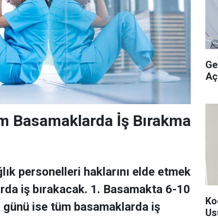
Ge
Aç
m Basamaklarda İ̇ş Bırakma
lık personelleri haklarını elde etmek
arda iş bırakacak. 1. Basamakta 6-10
Ko
k günü ise tüm basamaklarda iş
Us