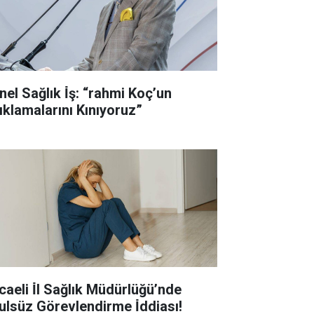
nel Sağlık İ̇ş: “rahmi Koç’un
ıklamalarını Kınıyoruz”
caeli İ̇l Sağlık Müdürlüğü’nde
ulsüz Görevlendirme İ̇ddiası!