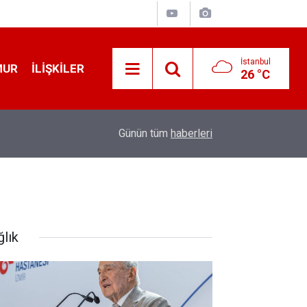
İstanbul
MUR
İLIŞKILER
26 °C
19:32
Sıcak Havalarda Ödem Şikayetini Hafife Almayı
Günün tüm
haberleri
ğlık