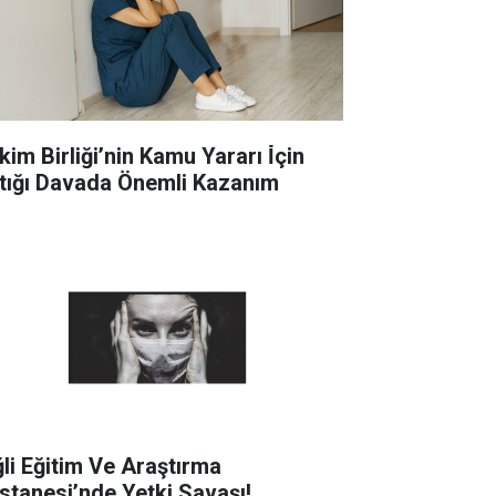
im Birliği’nin Kamu Yararı İ̇çin
tığı Davada Önemli Kazanım
ğli Eğitim Ve Araştırma
stanesi’nde Yetki Savaşı!