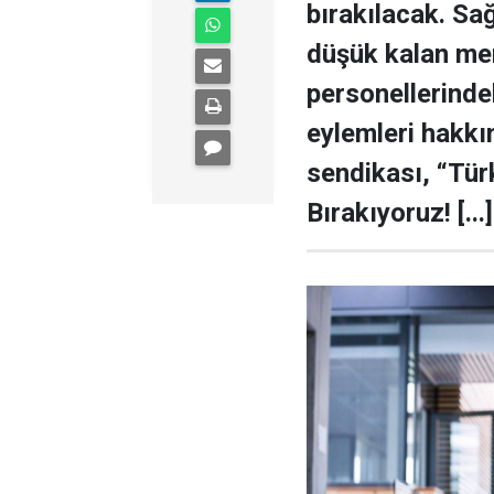
bırakılacak. Sa
düşük kalan me
personellerindek
eylemleri hakkı
sendikası, “Tür
Bırakıyoruz! [...]