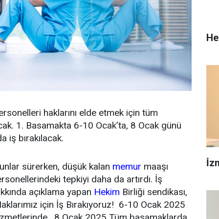
He
rsonelleri haklarını elde etmek için tüm
acak. 1. Basamakta 6-10 Ocak’ta, 8 Ocak günü
 iş bırakılacak.
İ̇
runlar sürerken, düşük kalan
memur
maaşı
rsonellerindeki tepkiyi daha da artırdı. İş
akkında açıklama yapan
Hekim
Birliği sendikası,
klarımız için İş Bırakıyoruz!
6-10 Ocak 2025
zmetlerinde,
8 Ocak 2025
Tüm basamaklarda