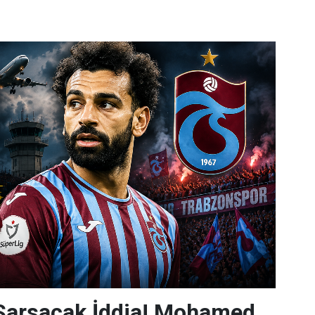
 Sarsacak İddia! Mohamed