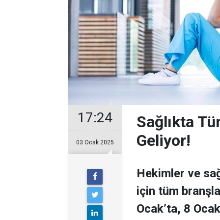
17:24
Sağlıkta Tü
Geliyor!
03 Ocak 2025
Hekimler ve sağ
için tüm branşl
Ocak’ta, 8 Oca