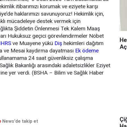
kimlik itibarımızı korumak ve eziyete karşı
iye’de haklarımızı savunuyoruz! Hekimlik için,
haklı mücadeleye destek vermek için
ğlıkta Şiddetin Önlenmesi Tek Kalem Maaş
arı Hukuksuz geçici görevlendirmeler Nöbet
Hek
HRS
ve Muayene yükü
Diş
hekimleri dağıtım
Aç
ya ve Mesai kaydırma dayatması
Ek ödeme
n kullanamama 24 saat güvenliksiz çalışma
ağlık Bakanlığı arasındaki adaletsizlikler Eziyet
rine yer verdi. (BSHA – Bilim ve Sağlık Haber
Çi
e
News'de takip et
Ha