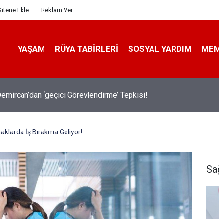
Sitene Ekle
Reklam Ver
YAŞAM
RÜYA TABIRLERI
SOSYAL YARDIM
ME
emircan’dan ‘geçici Görevlendirme’ Tepkisi!
larda İ̇ş Bırakma Geliyor!
Sa