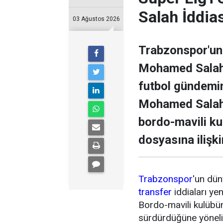
Salah İddia
03 Ağustos 2026
Trabzonspor'un 
Mohamed Salah il
futbol gündemini
Mohamed Salah 
bordo-mavili k
dosyasına ilişki
Trabzonspor
'un dün
transfer
iddiaları ye
Bordo-mavili kulübün 
sürdürdüğüne yönel