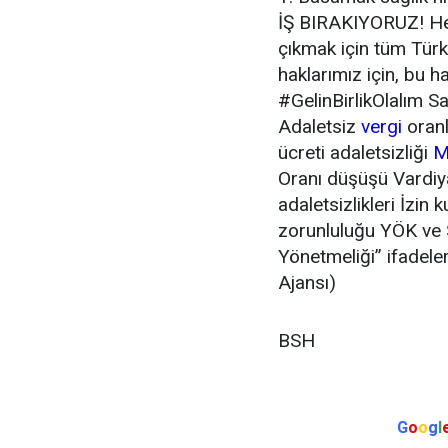
İŞ BIRAKIYORUZ!
He
çıkmak için tüm Türk
haklarımız için, bu 
#GelinBirlikOlalım
Sa
Adaletsiz
vergi
oranl
ücreti adaletsizliği
M
Oranı düşüşü Vardi
adaletsizlikleri İzi
zorunluluğu YÖK ve S
Yönetmeliği” ifadele
Ajansı)
BSH
G
o
o
g
l