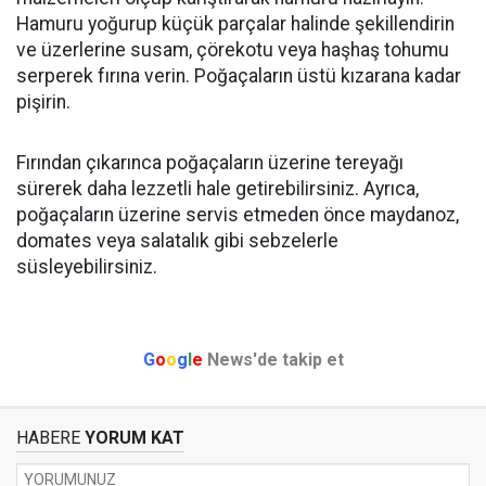
Hamuru yoğurup küçük parçalar halinde şekillendirin
ve üzerlerine susam, çörekotu veya haşhaş tohumu
serperek fırına verin. Poğaçaların üstü kızarana kadar
pişirin.
Fırından çıkarınca poğaçaların üzerine tereyağı
sürerek daha lezzetli hale getirebilirsiniz. Ayrıca,
poğaçaların üzerine servis etmeden önce maydanoz,
domates veya salatalık gibi sebzelerle
süsleyebilirsiniz.
G
o
o
g
l
e
News'de takip et
HABERE
YORUM KAT