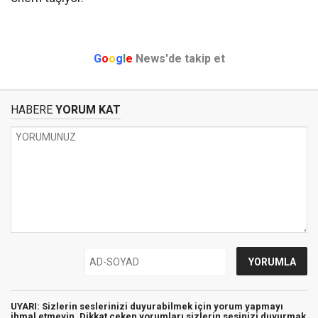
G
o
o
g
l
e
News'de takip et
HABERE
YORUM KAT
UYARI: Sizlerin seslerinizi duyurabilmek için yorum yapmayı
ihmal etmeyin. Dikkat çeken yorumları sizlerin sesinizi duyurmak