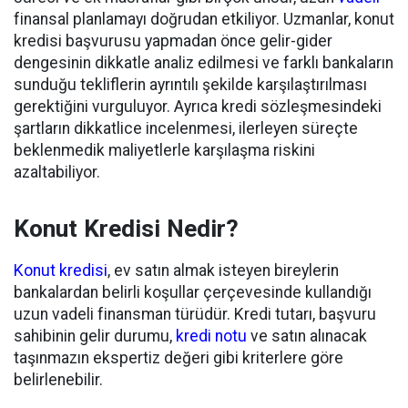
finansal planlamayı doğrudan etkiliyor. Uzmanlar, konut
kredisi başvurusu yapmadan önce gelir-gider
dengesinin dikkatle analiz edilmesi ve farklı bankaların
sunduğu tekliflerin ayrıntılı şekilde karşılaştırılması
gerektiğini vurguluyor. Ayrıca kredi sözleşmesindeki
şartların dikkatlice incelenmesi, ilerleyen süreçte
beklenmedik maliyetlerle karşılaşma riskini
azaltabiliyor.
Konut Kredisi Nedir?
Konut kredisi
, ev satın almak isteyen bireylerin
bankalardan belirli koşullar çerçevesinde kullandığı
uzun vadeli finansman türüdür. Kredi tutarı, başvuru
sahibinin gelir durumu,
kredi notu
ve satın alınacak
taşınmazın ekspertiz değeri gibi kriterlere göre
belirlenebilir.