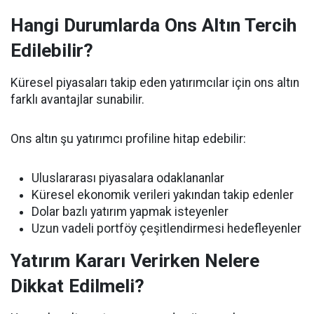
Hangi Durumlarda Ons Altın Tercih
Edilebilir?
Küresel piyasaları takip eden yatırımcılar için ons altın
farklı avantajlar sunabilir.
Ons altın şu yatırımcı profiline hitap edebilir:
Uluslararası piyasalara odaklananlar
Küresel ekonomik verileri yakından takip edenler
Dolar bazlı yatırım yapmak isteyenler
Uzun vadeli portföy çeşitlendirmesi hedefleyenler
Yatırım Kararı Verirken Nelere
Dikkat Edilmeli?