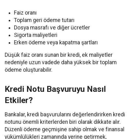
Faiz oranı
Toplam geri ödeme tutarı
Dosya masrafı ve diğer ücretler
Sigorta maliyetleri
Erken ödeme veya kapatma şartları
Düşük faiz oranı sunan bir kredi, ek maliyetler
nedeniyle uzun vadede daha yüksek bir toplam
ödeme oluşturabilir.
Kredi Notu Başvuruyu Nasıl
Etkiler?
Bankalar, kredi başvurularını değerlendirirken kredi
notunu önemli kriterlerden biri olarak dikkate alır.
Düzenli ödeme geçmişine sahip olmak ve finansal
yükümlülükleri zamanında yerine getirmek,