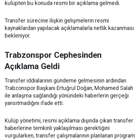
kulüpten bu konuda resmi bir açıklama gelmedi.
Transfer sürecine ilişkin gelişmelerin resmi
kaynaklardan yapılacak açıklamalarla netlik kazanması
bekleniyor.
Trabzonspor Cephesinden
Açıklama Geldi
Transfer iddialarının gündeme gelmesinin ardından
Trabzonspor Başkanı Ertuğrul Doğan, Mohamed Salah
ile anlaşma sağlandığı yönündeki haberlerin gerçeği
yansıtmadığını ifade etti.
Kulüp yönetimi, resmi açıklama dışında çıkan transfer
haberlerine temkinli yaklaşılması gerektiğini
vurgularken, transfer çalışmalarının planlanan program