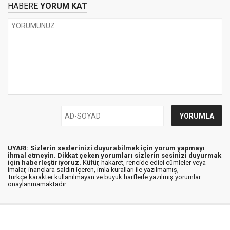
HABERE
YORUM KAT
UYARI: Sizlerin seslerinizi duyurabilmek için yorum yapmayı
ihmal etmeyin. Dikkat çeken yorumları sizlerin sesinizi duyurmak
için haberleştiriyoruz.
Küfür, hakaret, rencide edici cümleler veya
imalar, inançlara saldırı içeren, imla kuralları ile yazılmamış,
Türkçe karakter kullanılmayan ve büyük harflerle yazılmış yorumlar
onaylanmamaktadır.