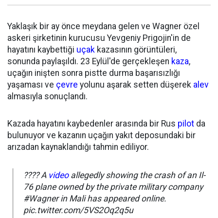
Yaklaşık bir ay önce meydana gelen ve Wagner özel
askeri şirketinin kurucusu Yevgeniy Prigojin'in de
hayatını kaybettiği
uçak
kazasının görüntüleri,
sonunda paylaşıldı. 23 Eylül'de gerçekleşen
kaza
,
uçağın inişten sonra pistte durma başarısızlığı
yaşaması ve
çevre
yolunu aşarak setten düşerek
alev
almasıyla sonuçlandı.
Kazada hayatını kaybedenler arasında bir Rus
pilot
da
bulunuyor ve kazanın uçağın yakıt deposundaki bir
arızadan kaynaklandığı tahmin ediliyor.
???? A
video
allegedly showing the crash of an Il-
76 plane owned by the private military company
#Wagner in Mali has appeared online.
pic.twitter.com/5VS2Oq2q5u