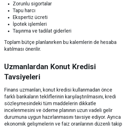
Zorunlu sigortalar
Tapu harcı
Ekspertiz ücreti
İpotek işlemleri
Taşınma ve tadilat giderleri
Toplam bütçe planlanırken bu kalemlerin de hesaba
katılması önerilir.
Uzmanlardan Konut Kredisi
Tavsiyeleri
Finans uzmanları, konut kredisi kullanmadan önce
farklı bankaların tekliflerinin karşılaştırılmasını, kredi
sözleşmesindeki tüm maddelerin dikkatle
incelenmesini ve ödeme planının uzun vadeli gelir
durumuna uygun hazırlanmasını tavsiye ediyor. Ayrıca
ekonomik gelişmelerin ve faiz oranlarının düzenli takip