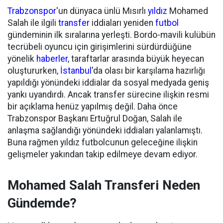
Trabzonspor
'un dünyaca ünlü Mısırlı
yıldız
Mohamed
Salah ile ilgili
transfer
iddiaları yeniden
futbol
gündeminin ilk sıralarına yerleşti. Bordo-mavili kulübün
tecrübeli oyuncu için girişimlerini sürdürdüğüne
yönelik
haberler
, taraftarlar arasında büyük heyecan
oluştururken,
İstanbul
'da olası bir karşılama hazırlığı
yapıldığı yönündeki iddialar da sosyal medyada geniş
yankı uyandırdı. Ancak transfer sürecine ilişkin resmi
bir açıklama henüz yapılmış değil. Daha önce
Trabzonspor Başkanı Ertuğrul Doğan, Salah ile
anlaşma sağlandığı yönündeki iddiaları yalanlamıştı.
Buna rağmen yıldız futbolcunun geleceğine ilişkin
gelişmeler yakından takip edilmeye devam ediyor.
Mohamed Salah Transferi Neden
Gündemde?