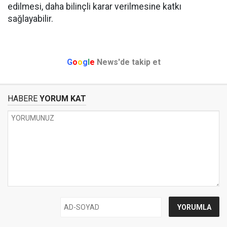
edilmesi, daha bilinçli karar verilmesine katkı
sağlayabilir.
G
o
o
g
l
e
News'de takip et
HABERE
YORUM KAT