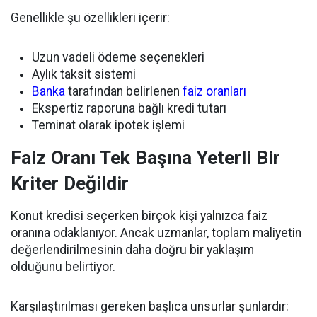
Genellikle şu özellikleri içerir:
Uzun vadeli ödeme seçenekleri
Aylık taksit sistemi
Banka
tarafından belirlenen
faiz oranları
Ekspertiz raporuna bağlı kredi tutarı
Teminat olarak ipotek işlemi
Faiz Oranı Tek Başına Yeterli Bir
Kriter Değildir
Konut kredisi seçerken birçok kişi yalnızca faiz
oranına odaklanıyor. Ancak uzmanlar, toplam maliyetin
değerlendirilmesinin daha doğru bir yaklaşım
olduğunu belirtiyor.
Karşılaştırılması gereken başlıca unsurlar şunlardır: