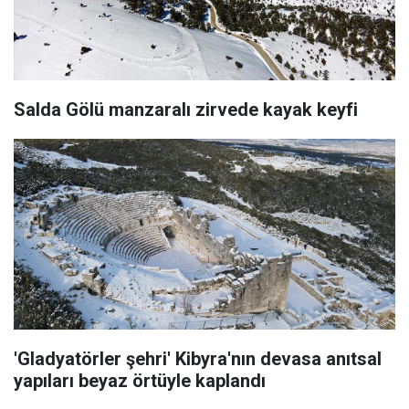
Salda Gölü manzaralı zirvede kayak keyfi
'Gladyatörler şehri' Kibyra'nın devasa anıtsal
yapıları beyaz örtüyle kaplandı