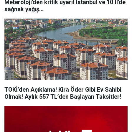
Meteroloji'den kritik uyarı! İstanbul ve 10 İl'de
sağnak yağış...
TOKİ’den Açıklama! Kira Öder Gibi Ev Sahibi
Olmak! Aylık 557 TL’den Başlayan Taksitler!