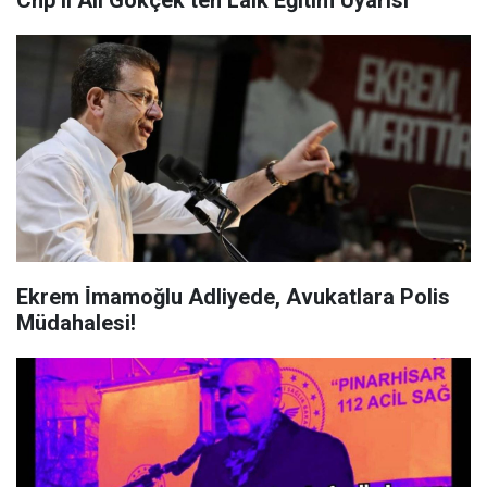
Chp’li Ali Gökçek’ten Laik Eğitim Uyarısı
Ekrem İ̇mamoğlu Adliyede, Avukatlara Polis
Müdahalesi!