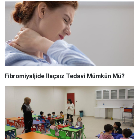
Fibromiyaljide İ̇laçsız Tedavi Mümkün Mü?