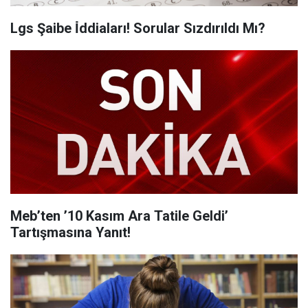
Lgs Şaibe İ̇ddiaları! Sorular Sızdırıldı Mı?
Meb’ten ’10 Kasım Ara Tatile Geldi’
Tartışmasına Yanıt!