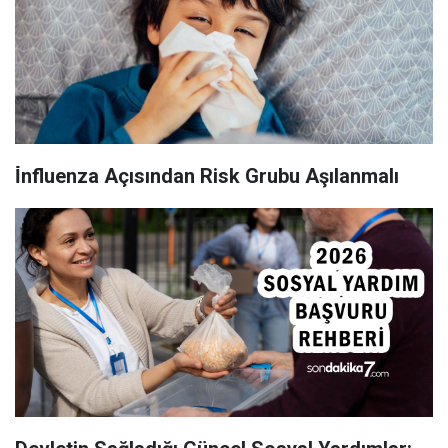
İ̇nfluenza Açısından Risk Grubu Aşılanmalı