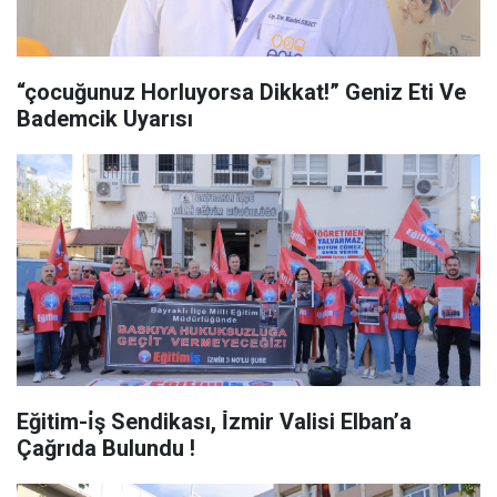
“çocuğunuz Horluyorsa Dikkat!” Geniz Eti Ve
Bademcik Uyarısı
Eğitim-i̇ş Sendikası, İ̇zmir Valisi Elban’a
Çağrıda Bulundu !