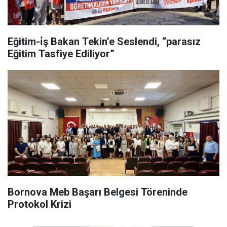
Eğitim-i̇ş Bakan Tekin’e Seslendi, “parasız
Eğitim Tasfiye Ediliyor”
Bornova Meb Başarı Belgesi Töreninde
Protokol Krizi