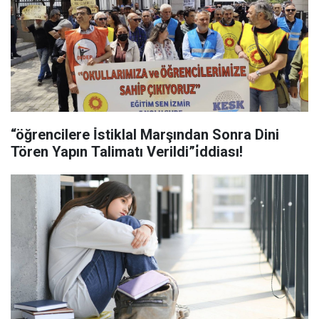
“öğrencilere İ̇stiklal Marşından Sonra Dini
Tören Yapın Talimatı Verildi”i̇ddiası!