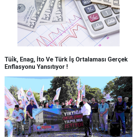
Tüi̇k, Enag, İ̇to Ve Türk İ̇ş Ortalaması Gerçek
Enflasyonu Yansıtıyor !