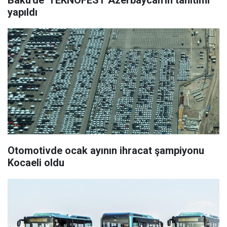
Bakü'de 'TEKNOFEST Azerbaycan'ın tanıtımı
yapıldı
Otomotivde ocak ayının ihracat şampiyonu
Kocaeli oldu