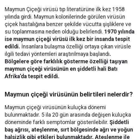
Maymun Çiçeği virüsü tıp literatürüne ilk kez 1958
yılında girdi. Maymun kolonilerinde görülen virüsün
çiçek hastalığına benzer şekilde vücutta şişliklere ve
su toplanmasına neden olduğu belirlendi.
1970 yılında
ise maymun çiçeği virüsü ilk kez bir insanda tespit
edildi.
İnsanlara bulaşma özelliği ortaya çıkan virüsle
ilgili tedavi yöntemleri araştırılmaya başlandı
.
Bölgelere göre farklılık gösterme özelliği taşıyan
maymun çiçeği virüsünün en şiddetli hali Batı
Afrika’da tespit edildi.
Maymun çiçeği virüsünün belirtileri nelerdir?
Maymun çiçeği virüsünün kuluçka dönemi
bulunmaktadır. 5 ila 20 gün arasında değişen kuluçka
döneminde farklı semptomlar gösterilebilir.
Şiddetli
baş ağrısı, ateşlenme, sırt bölgesinde ağrı ve yoğun
halsizlik gibi etkileri bulunmaktadır. Ateşlenme ile