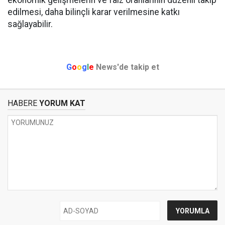
ekonomik gelişmelerin ve faiz oranlarının düzenli takip
edilmesi, daha bilinçli karar verilmesine katkı
sağlayabilir.
G
o
o
g
l
e
News'de takip et
HABERE
YORUM KAT