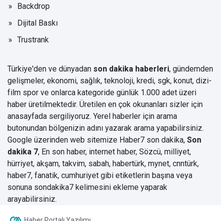
Backdrop
Dijital Baskı
Trustrank
Türkiye'den ve dünyadan
son dakika haberleri
, gündemden
gelişmeler, ekonomi, sağlık, teknoloji, kredi, sgk, konut, dizi-
film spor ve onlarca kategoride günlük 1.000 adet üzeri
haber üretilmektedir. Üretilen en çok okunanları sizler için
anasayfada sergiliyoruz. Yerel haberler için arama
butonundan bölgenizin adını yazarak arama yapabilirsiniz.
Google üzerinden web sitemize Haber7
son dakika
,
Son
dakika 7
, En son haber, internet haber, Sözcü, milliyet,
hürriyet, akşam, takvim, sabah, habertürk, mynet, cnntürk,
haber7, fanatik, cumhuriyet gibi etiketlerin başına veya
sonuna sondakika7 kelimesini ekleme yaparak
arayabilirsiniz.
Haber Portalı Yazılımı