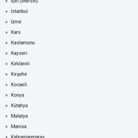
İçel (Mersin)
İstanbul
İzmir
Kars
Kastamonu
Kayseri
Kırklareli
Kırşehir
Kocaeli
Konya
Kütahya
Malatya
Manisa
Kahramanmaraş