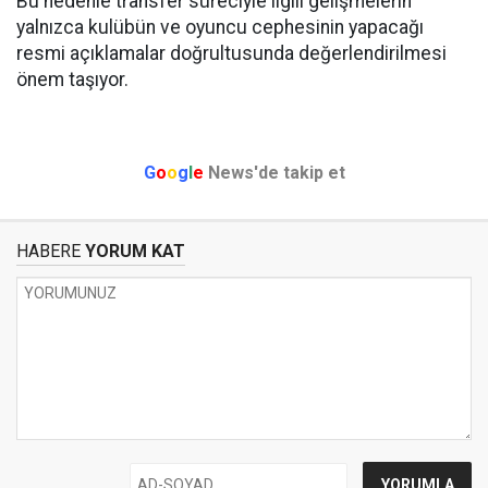
Bu nedenle transfer süreciyle ilgili gelişmelerin
yalnızca kulübün ve oyuncu cephesinin yapacağı
resmi açıklamalar doğrultusunda değerlendirilmesi
önem taşıyor.
G
o
o
g
l
e
News'de takip et
HABERE
YORUM KAT