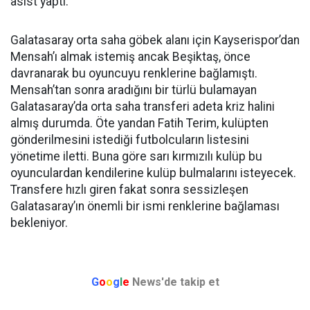
asist yaptı.
Galatasaray orta saha göbek alanı için Kayserispor’dan
Mensah’ı almak istemiş ancak Beşiktaş, önce
davranarak bu oyuncuyu renklerine bağlamıştı.
Mensah’tan sonra aradığını bir türlü bulamayan
Galatasaray’da orta saha transferi adeta kriz halini
almış durumda. Öte yandan Fatih Terim, kulüpten
gönderilmesini istediği futbolcuların listesini
yönetime iletti. Buna göre sarı kırmızılı kulüp bu
oyunculardan kendilerine kulüp bulmalarını isteyecek.
Transfere hızlı giren fakat sonra sessizleşen
Galatasaray’ın önemli bir ismi renklerine bağlaması
bekleniyor.
G
o
o
g
l
e
News'de takip et