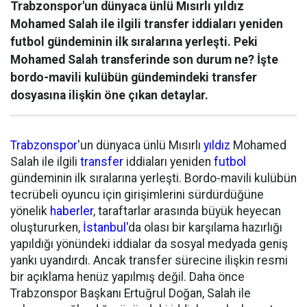
Trabzonspor'un dünyaca ünlü Mısırlı yıldız
Mohamed Salah ile ilgili transfer iddiaları yeniden
futbol gündeminin ilk sıralarına yerleşti. Peki
Mohamed Salah transferinde son durum ne? İşte
bordo-mavili kulübün gündemindeki transfer
dosyasına ilişkin öne çıkan detaylar.
Trabzonspor
'un dünyaca ünlü Mısırlı
yıldız
Mohamed
Salah ile ilgili
transfer
iddiaları yeniden
futbol
gündeminin ilk sıralarına yerleşti. Bordo-mavili kulübün
tecrübeli oyuncu için girişimlerini sürdürdüğüne
yönelik
haberler
, taraftarlar arasında büyük heyecan
oluştururken,
İstanbul
'da olası bir karşılama hazırlığı
yapıldığı yönündeki iddialar da sosyal medyada geniş
yankı uyandırdı. Ancak transfer sürecine ilişkin resmi
bir açıklama henüz yapılmış değil. Daha önce
Trabzonspor Başkanı Ertuğrul Doğan, Salah ile