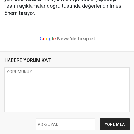
resmi açıklamalar doğrultusunda değerlendirilmesi
önem taşıyor.
G
o
o
g
l
e
News'de takip et
HABERE
YORUM KAT