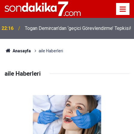
!
19:32
Sıcak Havalarda Ödem Şikayetini Hafife Almayın!
Anasayfa
aile Haberleri
aile Haberleri