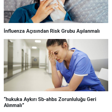
İ̇nfluenza Açısından Risk Grubu Aşılanmalı
“hukuka Aykırı Sb-ahbs Zorunluluğu Geri
Alınmalı”