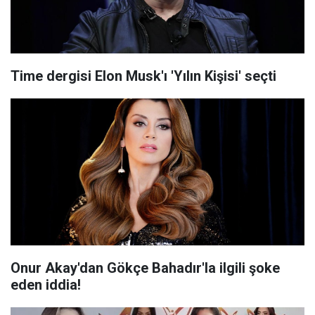
Time dergisi Elon Musk'ı 'Yılın Kişisi' seçti
Onur Akay'dan Gökçe Bahadır'la ilgili şoke
eden iddia!