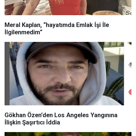
Meral Kaplan, “hayatımda Emlak İ̇şi İle
İ̇lgilenmedim”
Gökhan Özen’den Los Angeles Yangınına
İ̇lişkin Şaşırtıcı İ̇ddia