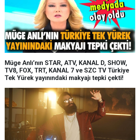
Müge Anlı’nın STAR, ATV, KANAL D, SHOW,
TV8, FOX, TRT, KANAL 7 ve SZC TV Türkiye
Tek Yürek yayınındaki makyajı tepki çekti!