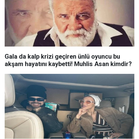
Gala da kalp krizi geçiren ünlü oyuncu bu
akşam hayatını kaybetti! Muhlis Asan kimdir?