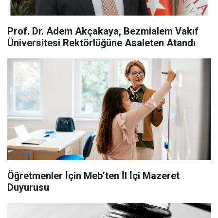
Prof. Dr. Adem Akçakaya, Bezmialem Vakıf
Üniversitesi Rektörlüğüne Asaleten Atandı
Öğretmenler İ̇çin Meb’ten İ̇l İ̇çi Mazeret
Duyurusu