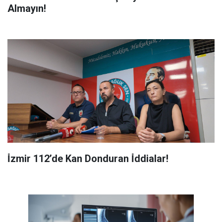
Almayın!
İ̇zmir 112’de Kan Donduran İ̇ddialar!