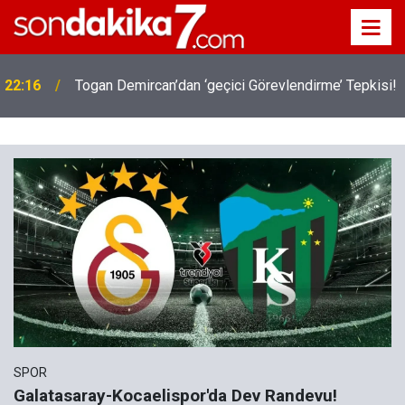
22:16
Togan Demircan’dan ‘geçici Görevlendirme’ Tepkisi!
SPOR
Galatasaray-Kocaelispor'da Dev Randevu!