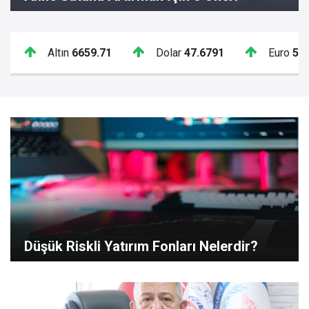
Altın
6659.71
Dolar
47.6791
Euro
55
Düşük Riskli Yatırım Fonları Nelerdir?