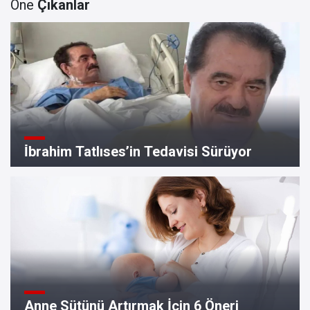
Öne
Çıkanlar
İ̇brahim Tatlıses’in Tedavisi Sürüyor
Anne Sütünü Artırmak İçin 6 Öneri