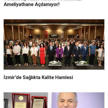
Ameliyathane Açılamıyor!
İ̇zmir’de Sağlıkta Kalite Hamlesi