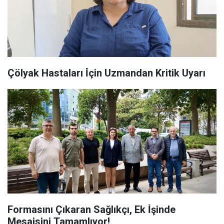
Çölyak Hastaları İ̇çin Uzmandan Kritik Uyarı
Formasını Çıkaran Sağlıkçı, Ek İ̇şinde
Mesaisini Tamamlıyor!