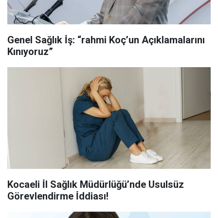
Genel Sağlık İ̇ş: “rahmi Koç’un Açıklamalarını
Kınıyoruz”
Kocaeli İ̇l Sağlık Müdürlüğü’nde Usulsüz
Görevlendirme İ̇ddiası!