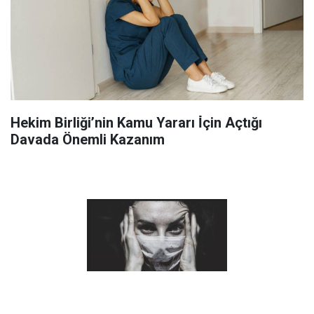
Hekim Birliği’nin Kamu Yararı İ̇çin Açtığı
Davada Önemli Kazanım