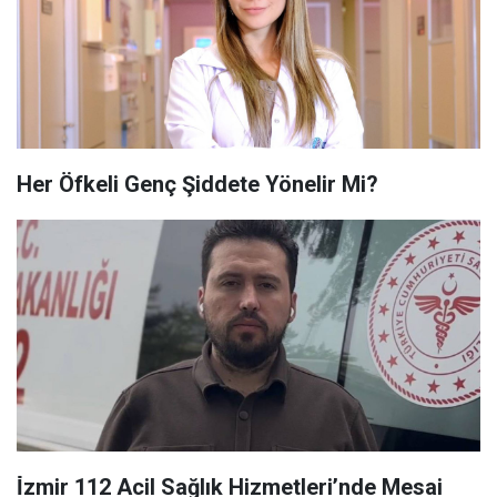
Her Öfkeli Genç Şiddete Yönelir Mi?
İ̇zmir 112 Acil Sağlık Hizmetleri’nde Mesai