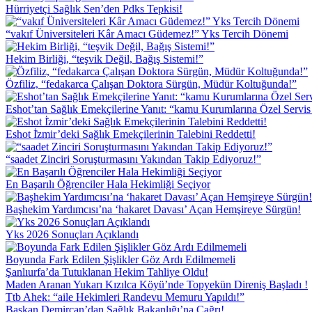
Hürriyetçi Sağlık Sen’den Pdks Tepkisi!
“vakıf Üniversiteleri Kâr Amacı Güdemez!” Yks Tercih Dönemi
Hekim Birliği, “teşvik Değil, Bağış Sistemi!”
Özfiliz, “fedakarca Çalışan Doktora Sürgün, Müdür Koltuğunda!”
Eshot’tan Sağlık Emekçilerine Yanıt: “kamu Kurumlarına Özel Servi
Eshot İ̇zmir’deki Sağlık Emekçilerinin Talebini Reddetti!
“saadet Zinciri Soruşturmasını Yakından Takip Ediyoruz!”
En Başarılı Öğrenciler Hala Hekimliği Seçiyor
Başhekim Yardımcısı’na ‘hakaret Davası’ Açan Hemşireye Sürgün!
Yks 2026 Sonuçları Açıklandı
Boyunda Fark Edilen Şişlikler Göz Ardı Edilmemeli
Şanlıurfa’da Tutuklanan Hekim Tahliye Oldu!
Maden Aranan Yukarı Kızılca Köyü’nde Topyekün Direniş Başladı !
Ttb Ahek: “aile Hekimleri Randevu Memuru Yapıldı!”
Başkan Demircan’dan Sağlık Bakanlığı’na Çağrı!