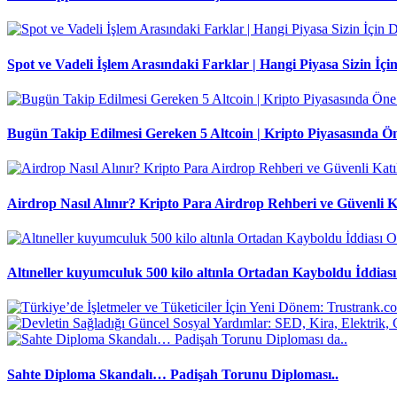
Spot ve Vadeli İşlem Arasındaki Farklar | Hangi Piyasa Sizin İ
Bugün Takip Edilmesi Gereken 5 Altcoin | Kripto Piyasasında Ö
Airdrop Nasıl Alınır? Kripto Para Airdrop Rehberi ve Güvenli K
Altıneller kuyumculuk 500 kilo altınla Ortadan Kayboldu İddiası 
Sahte Diploma Skandalı… Padişah Torunu Diploması..