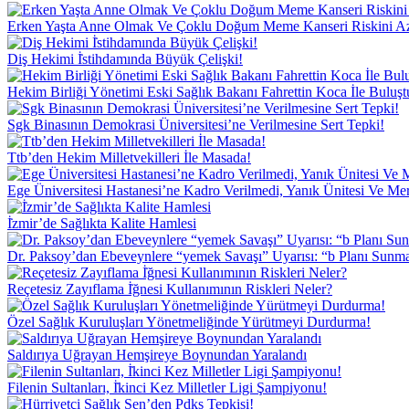
Erken Yaşta Anne Olmak Ve Çoklu Doğum Meme Kanseri Riskini Az
Diş Hekimi İ̇stihdamında Büyük Çelişki!
Hekim Birliği Yönetimi Eski Sağlık Bakanı Fahrettin Koca İle Buluşt
Sgk Binasının Demokrasi Üniversitesi’ne Verilmesine Sert Tepki!
Ttb’den Hekim Milletvekilleri İle Masada!
Ege Üniversitesi Hastanesi’ne Kadro Verilmedi, Yanık Ünitesi Ve Me
İ̇zmir’de Sağlıkta Kalite Hamlesi
Dr. Paksoy’dan Ebeveynlere “yemek Savaşı” Uyarısı: “b Planı Sunma
Reçetesiz Zayıflama İ̇ğnesi Kullanımının Riskleri Neler?
Özel Sağlık Kuruluşları Yönetmeliğinde Yürütmeyi Durdurma!
Saldırıya Uğrayan Hemşireye Boynundan Yaralandı
Filenin Sultanları, İ̇kinci Kez Milletler Ligi Şampiyonu!