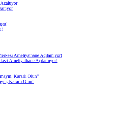
altıyor
u!
rkezi Ameliyathane Açılamıyor!
yın, Kararlı Olun”