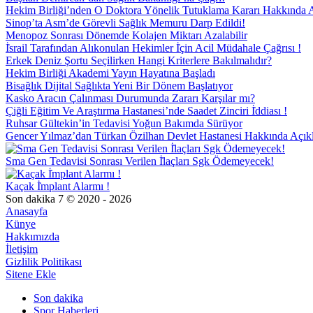
Hekim Birliği’nden O Doktora Yönelik Tutuklama Kararı Hakkında 
Sinop’ta Asm’de Görevli Sağlık Memuru Darp Edildi!
Menopoz Sonrası Dönemde Kolajen Miktarı Azalabilir
İ̇srail Tarafından Alıkonulan Hekimler İ̇çin Acil Müdahale Çağrısı !
Erkek Deniz Şortu Seçilirken Hangi Kriterlere Bakılmalıdır?
Hekim Birliği Akademi Yayın Hayatına Başladı
Bisağlık Dijital Sağlıkta Yeni Bir Dönem Başlatıyor
Kasko Aracın Çalınması Durumunda Zararı Karşılar mı?
Çiğli Eğitim Ve Araştırma Hastanesi’nde Saadet Zinciri İ̇ddiası !
Ruhsar Gültekin’in Tedavisi Yoğun Bakımda Sürüyor
Gencer Yılmaz’dan Türkan Özilhan Devlet Hastanesi Hakkında Açı
Sma Gen Tedavisi Sonrası Verilen İ̇laçları Sgk Ödemeyecek!
Kaçak İ̇mplant Alarmı !
Son dakika 7 © 2020 - 2026
Anasayfa
Künye
Hakkımızda
İletişim
Gizlilik Politikası
Sitene Ekle
Son dakika
Spor Haberleri