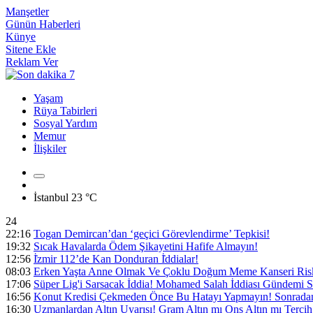
Manşetler
Günün Haberleri
Künye
Sitene Ekle
Reklam Ver
Yaşam
Rüya Tabirleri
Sosyal Yardım
Memur
İlişkiler
İstanbul
23 °C
24
22:16
Togan Demircan’dan ‘geçici Görevlendirme’ Tepkisi!
19:32
Sıcak Havalarda Ödem Şikayetini Hafife Almayın!
12:56
İ̇zmir 112’de Kan Donduran İ̇ddialar!
08:03
Erken Yaşta Anne Olmak Ve Çoklu Doğum Meme Kanseri Riski
17:06
Süper Lig'i Sarsacak İddia! Mohamed Salah İddiası Gündemi S
16:56
Konut Kredisi Çekmeden Önce Bu Hatayı Yapmayın! Sonradan 
16:30
Uzmanlardan Altın Uyarısı! Gram Altın mı Ons Altın mı Tercih