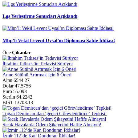
Lgs Yerleştirme Sonuçları Açıklandı
Mhp’li Vekil Levent Uysal’ın Diploması Sahte İ̇ddiası!
Öne
Çıkanlar
İ̇brahim Tatlıses’in Tedavisi Sürüyor
Anne Sütünü Artırmak İçin 6 Öneri
Altın
6544.27
Dolar
47.5756
Euro
55.093
Sterlin
64.2242
BIST
13703.13
Togan Demircan’dan ‘geçici Görevlendirme’ Tepkisi!
Sıcak Havalarda Ödem Şikayetini Hafife Almayın!
İ̇zmir 112’de Kan Donduran İ̇ddialar!