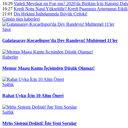
16:29
Vadeli Mevduat mı Fon mu? 2026'da Birikim İçin Hangisi Daha
16:27
Kredi Notu Nasıl Yükseltilir? Kredi Puanınızı Artırmanın Etkili 
21:01
Diş Hekimi İ̇stihdamında Büyük Çelişki!
Günün tüm
haberleri
Spor
Galatasaray-Kocaelispor'da Dev Randevu! Muhtemel 11'ler
Haberler
Memur Maaşı Kamu İ̇şçisinden Düşük Olamaz!
Sağlık
Rahat Uyku İ̇çin 10 Altın Öneri
Sağlık
Mrhs Sistemi Değişti! İ̇şte Yeni Sorular