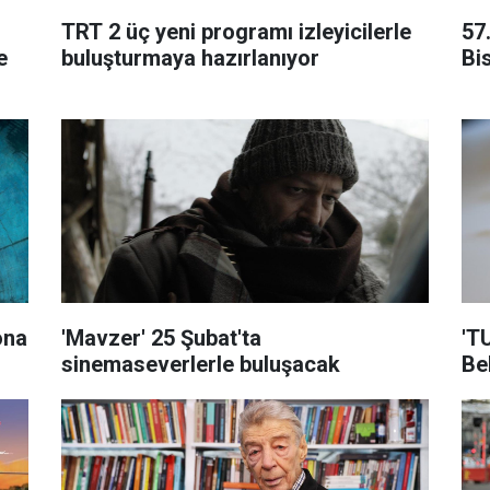
TRT 2 üç yeni programı izleyicilerle
57
e
buluşturmaya hazırlanıyor
Bi
ona
'Mavzer' 25 Şubat'ta
'T
sinemaseverlerle buluşacak
Be