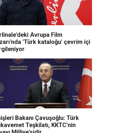
rlinale'deki Avrupa Film
zarı'nda 'Türk kataloğu' çevrim içi
rgileniyor
şişleri Bakanı Çavuşoğlu: Türk
kavemet Teşkilatı, KKTC'nin
ayı Milliye'sidir