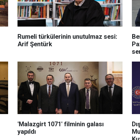
Rumeli türkülerinin unutulmaz sesi:
Be
Arif Şentürk
Pa
se
'Malazgirt 1071' filminin galası
Dı
yapıldı
Mu
Kuv