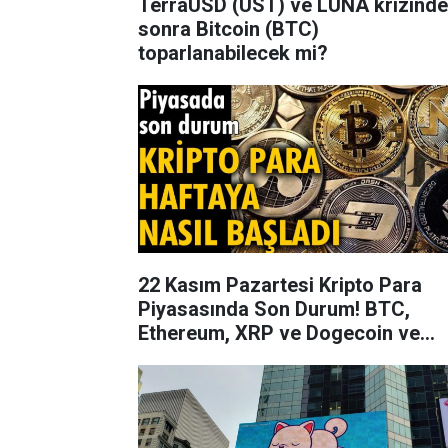
TerraUSD (UST) ve LUNA krizind
sonra Bitcoin (BTC)
toparlanabilecek mi?
22 Kasım Pazartesi Kripto Para
Piyasasında Son Durum! BTC,
Ethereum, XRP ve Dogecoin ve
Shiba İnu Kaç Dolar/TL Oldu?