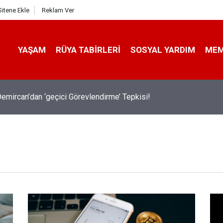
Sitene Ekle
Reklam Ver
YAŞAM
RÜYA TABIRLERI
SOSYAL YARDIM
ME
emircan’dan ‘geçici Görevlendirme’ Tepkisi!