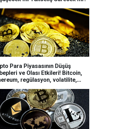
ipto Para Piyasasının Düşüş
epleri ve Olası Etkileri! Bitcoin,
hereum, regülasyon, volatilite,
ırım, spekülasyon, dijital varlık