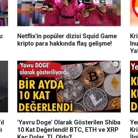
u:
Netflix'in popüler dizisi Squid Game
Kr
kripto para hakkında flaş gelişme!
In
Ya
Be
ıl
'Yavru Doge' Olarak Gösterilen Shiba
Ye
ı
10 Kat Değerlendi! BTC, ETH ve XRP
Kr
Kaç Dolar, TL Oldu?
İlg