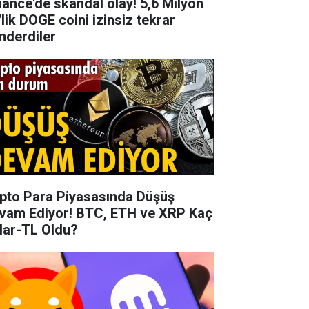
de skandal olay! 5,6 Milyon
'lik DOGE coini izinsiz tekrar
nderdiler
ipto Para Piyasasında Düşüş
vam Ediyor! BTC, ETH ve XRP Kaç
lar-TL Oldu?