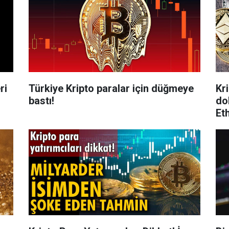
ri
Türkiye Kripto paralar için düğmeye
Kr
bastı!
do
Et