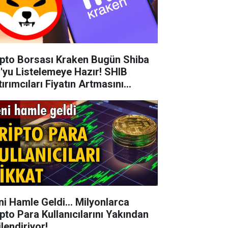
ipto Borsası Kraken Bugün Shiba
u'yu Listelemeye Hazır! SHIB
tırımcıları Fiyatın Artmasını
kliyor
ni Hamle Geldi... Milyonlarca
ipto Para Kullanıcılarını Yakından
ilendiriyor!