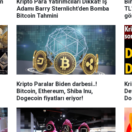
en
Kripto Para Yatırımcıları Dikkat! İş
Binance'
Adamı Barry Sternlicht'den Bomba
TL
Bitcoin Tahmini
gö
Kripto Paralar Biden darbesi..!
Kr
Bitcoin, Ethereum, Shiba Inu,
De
Dogecoin fiyatları eriyor!
Do