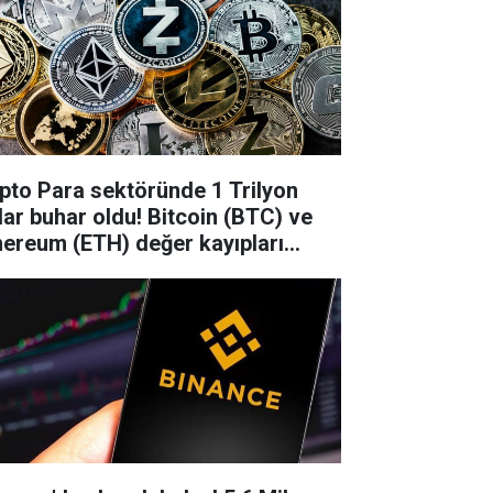
ipto Para sektöründe 1 Trilyon
lar buhar oldu! Bitcoin (BTC) ve
hereum (ETH) değer kayıpları...