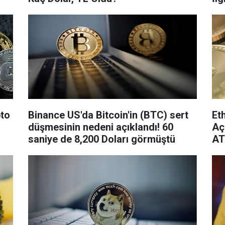
pto
Binance US'da Bitcoin'in (BTC) sert
Et
düşmesinin nedeni açıklandı! 60
Aç
saniye de 8,200 Doları görmüştü
AT