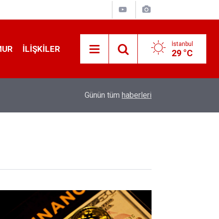
İstanbul
MUR
İLIŞKILER
29 °C
19:32
Sıcak Havalarda Ödem Şikayetini Hafife Almayı
Günün tüm
haberleri