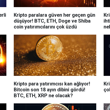
rli
Kripto paralara güven her geçen gün
Kr
düşüyor! BTC, ETH, Doge ve Shiba
iht
coin yatırımcılarını çok üzdü
ne
Kripto para yatırımcısı kan ağlıyor!
Kr
Bitcoin son 18 ayın dibini gördü!
ço
BTC, ETH, XRP ne olacak?