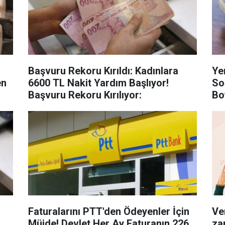
Başvuru Rekoru Kırıldı: Kadınlara
Ye
en
6600 TL Nakit Yardım Başlıyor!
So
Başvuru Rekoru Kırılıyor:
Bo
So
Faturalarını PTT'den Ödeyenler İçin
Ve
Müjde! Devlet Her Ay Faturanın 226
za