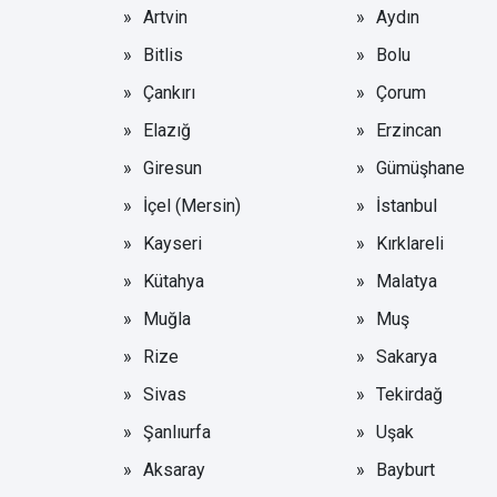
Artvin
Aydın
Bitlis
Bolu
Çankırı
Çorum
Elazığ
Erzincan
Giresun
Gümüşhane
İçel (Mersin)
İstanbul
Kayseri
Kırklareli
Kütahya
Malatya
Muğla
Muş
Rize
Sakarya
Sivas
Tekirdağ
Şanlıurfa
Uşak
Aksaray
Bayburt