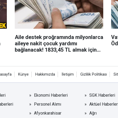
Aile destek proğramında milyonlarca
Va
aileye nakit çocuk yardımı
Öd
bağlanacak! 1833,45 TL almak için
başvurun
asayfa
Künye
Hakkımızda
İletişim
Gizlilik Politikası
Si
eri
Ekonomi Haberleri
SGK Haberleri
aberleri
Personel Alımı
Aktüel Haberler
Afyonkarahisar
Ağrı