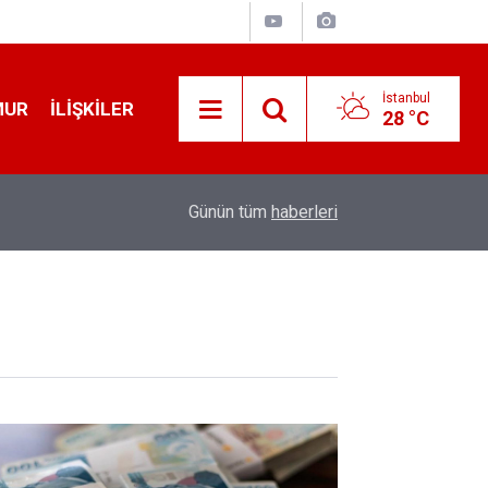
İstanbul
MUR
İLIŞKILER
28 °C
19:32
Sıcak Havalarda Ödem Şikayetini Hafife Almayı
Günün tüm
haberleri