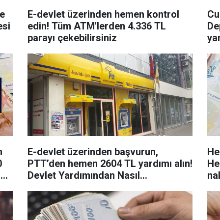
e
E-devlet üzerinden hemen kontrol
Cu
esi
edin! Tüm ATM'lerden 4.336 TL
De
parayı çekebilirsiniz
ya
ta
n
E-devlet üzerinden başvurun,
He
0
PTT’den hemen 2604 TL yardımı alın!
He
n
Devlet Yardımından Nasıl
nak
Yararlanabilirsiniz?