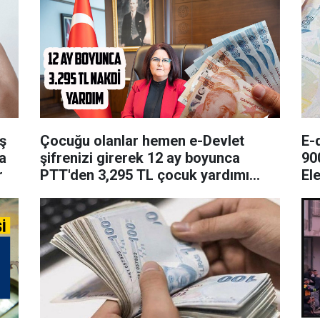
ş
Çocuğu olanlar hemen e-Devlet
E-
a
şifrenizi girerek 12 ay boyunca
90
r
PTT'den 3,295 TL çocuk yardımı
El
alabilirsiniz