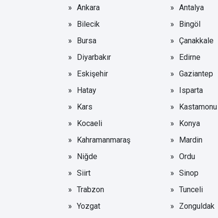
Ankara
Antalya
Bilecik
Bingöl
Bursa
Çanakkale
Diyarbakır
Edirne
Eskişehir
Gaziantep
Hatay
Isparta
Kars
Kastamonu
Kocaeli
Konya
Kahramanmaraş
Mardin
Niğde
Ordu
Siirt
Sinop
Trabzon
Tunceli
Yozgat
Zonguldak