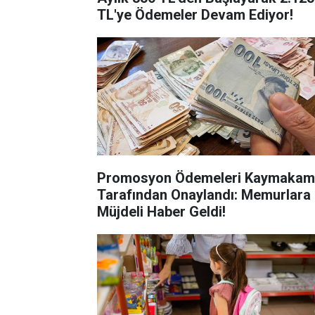
TL'ye Ödemeler Devam Ediyor!
Promosyon Ödemeleri Kaymakaml
Tarafından Onaylandı: Memurlara
Müjdeli Haber Geldi!