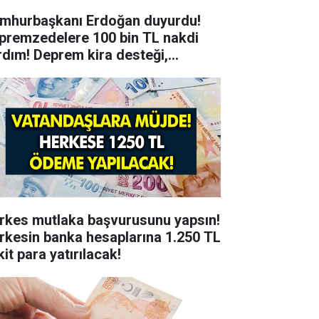
mhurbaşkanı Erdoğan duyurdu!
premzedelere 100 bin TL nakdi
rdım! Deprem kira desteği,
şınma yardımı
rkes mutlaka başvurusunu yapsın!
rkesin banka hesaplarına 1.250 TL
it para yatırılacak!