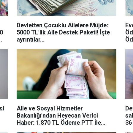
Devletten Çocuklu Ailelere Müjde:
Ev
00
5000 TL'lik Aile Destek Paketi! İşte
Öd
ayrıntılar...
Öd
si
Aile ve Sosyal Hizmetler
De
Bakanlığı'ndan Heyecan Verici
sa
Haber: 1.870 TL Ödeme PTT İle
36
Kadınların Yanında!
de