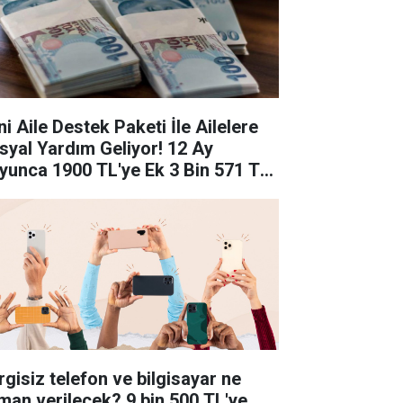
ni Aile Destek Paketi İle Ailelere
syal Yardım Geliyor! 12 Ay
yunca 1900 TL'ye Ek 3 Bin 571 TL
syal Yardım!
rgisiz telefon ve bilgisayar ne
man verilecek? 9 bin 500 TL'ye