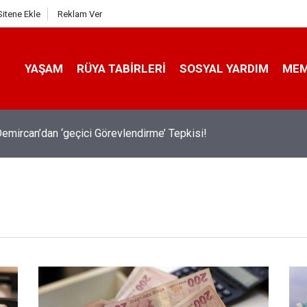
Sitene Ekle
Reklam Ver
YAŞAM
RÜYA TABIRLERI
SOSYAL YARDIM
ME
emircan’dan ‘geçici Görevlendirme’ Tepkisi!