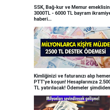
SSK, Bağ-kur ve Memur emeklisin
3000TL - 6000 TL bayram ikramiy
haberi...
Kimliğinizi ve faturanızı alıp heme
PTT’ye koşun! Hesaplarınıza 2.50
TL yatırılacak! Ödemeler şimdide
başladı!