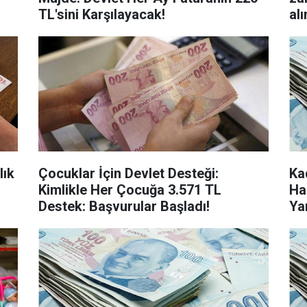
TL'sini Karşılayacak!
alı
ık
Çocuklar İçin Devlet Desteği:
Ka
Kimlikle Her Çocuğa 3.571 TL
Ha
Destek: Başvurular Başladı!
Ya