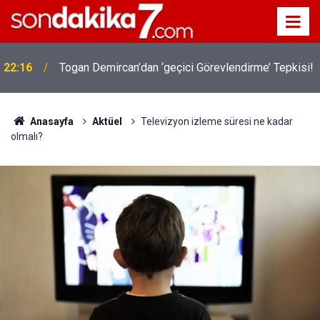
22:16
Togan Demircan’dan ‘geçici Görevlendirme’ Tepkisi!
19:32
Sıcak Havalarda Ödem Şikayetini Hafife Almayın!
Anasayfa
Aktüel
Televizyon izleme süresi ne kadar
olmalı?