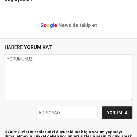
G
o
o
g
l
e
News'de takip et
HABERE
YORUM KAT
UYARI: Sizlerin seslerinizi duyurabilmek için yorum yapmayı
ihmal etmeyin. Dikkat çeken yorumları sizlerin sesinizi duyurmak