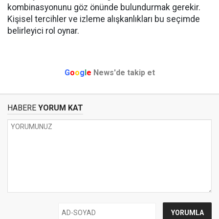
kombinasyonunu göz önünde bulundurmak gerekir.
Kişisel tercihler ve izleme alışkanlıkları bu seçimde
belirleyici rol oynar.
G
o
o
g
l
e
News'de takip et
HABERE
YORUM KAT