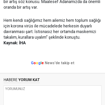
bir artış söz konusu. Maalesef Adanamızda da önemli
oranda bir artış var.
Hem kendi sağlığımız hem ailemiz hem toplum sağlığı
için korona virüs ile mücadelede herkesin duyarlı
davranması şart. İstisnasız her ortamda maskemizi
takalım, kurallara uyalım” şeklinde konuştu.
Kaynak: İHA
G
o
o
g
l
e
News'de takip et
HABERE
YORUM KAT