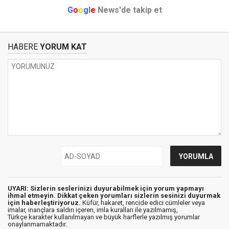
G
o
o
g
l
e
News'de takip et
HABERE
YORUM KAT
UYARI: Sizlerin seslerinizi duyurabilmek için yorum yapmayı
ihmal etmeyin. Dikkat çeken yorumları sizlerin sesinizi duyurmak
için haberleştiriyoruz.
Küfür, hakaret, rencide edici cümleler veya
imalar, inançlara saldırı içeren, imla kuralları ile yazılmamış,
Türkçe karakter kullanılmayan ve büyük harflerle yazılmış yorumlar
onaylanmamaktadır.