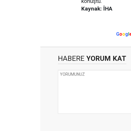
konuştu.
Kaynak: İHA
G
o
o
g
l
HABERE
YORUM KAT