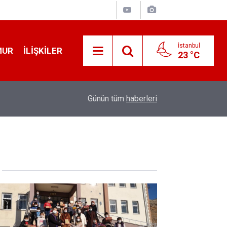
İstanbul
MUR
İLIŞKILER
23 °C
19:32
Sıcak Havalarda Ödem Şikayetini Hafife Almayı
Günün tüm
haberleri