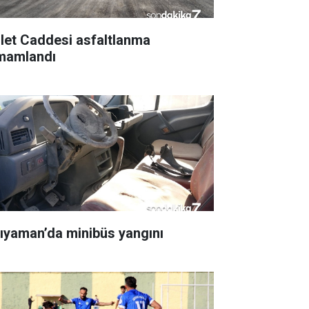
llet Caddesi asfaltlanma
mamlandı
ıyaman’da minibüs yangını