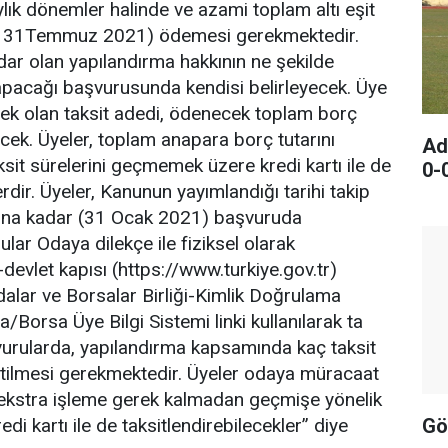
ylık dönemler halinde ve azami toplam altı eşit
it: 31Temmuz 2021) ödemesi gerekmektedir.
adar olan yapılandırma hakkının ne şekilde
yapacağı başvurusunda kendisi belirleyecek. Üye
cek olan taksit adedi, ödenecek toplam borç
ecek. Üyeler, toplam anapara borç tutarını
Ad
aksit sürelerini geçmemek üzere kredi kartı ile de
0-
erdir. Üyeler, Kanunun yayımlandığı tarihi takip
nuna kadar (31 Ocak 2021) başvuruda
lar Odaya dilekçe ile fiziksel olarak
E-devlet kapısı (https://www.turkiye.gov.tr)
alar ve Borsalar Birliği-Kimlik Doğrulama
Borsa Üye Bilgi Sistemi linki kullanılarak ta
şvurularda, yapılandırma kapsamında kaç taksit
lirtilmesi gerekmektedir. Üyeler odaya müracaat
 ekstra işleme gerek kalmadan geçmişe yönelik
Gö
edi kartı ile de taksitlendirebilecekler” diye