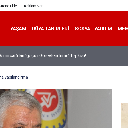
Sitene Ekle
Reklam Ver
YAŞAM
RÜYA TABIRLERI
SOSYAL YARDIM
ME
emircan’dan ‘geçici Görevlendirme’ Tepkisi!
na yapılandırma