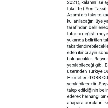
2021), kalanını ise a
taksitte ( Son Taks
Azami altı taksite k
kullanılacağını üye 
tarafından belirlene
tutarını değiştirmey
yukarıda belirtilen t
taksitlendirebilecekl
eden ikinci ayın so
bulunacaklar. Başvuru
yapılabileceği gibi, 
üzerinden Türkiye Od
Hizmetleri-TOBB Oda/
yapılabilecektir. Ba
talep edildiğinin be
ederek herhangi bir
anapara borçlarını kr