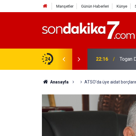
Manşetler
Günün Haberleri
Künye
rdir?
24
22:16
Togan D
Anasayfa
ATSO’da üye aidat borçları