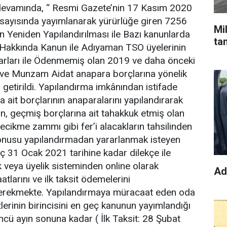
 devamında, “ Resmi Gazete’nin 17 Kasım 2020
 sayısında yayımlanarak yürürlüğe giren 7256
Mi
ın Yeniden Yapılandırılması ile Bazı kanunlarda
ta
ı Hakkında Kanun ile Adıyaman TSO üyelerinin
tutarları ile Ödenmemiş olan 2019 ve daha önceki
dat ve Munzam Aidat anapara borçlarına yönelik
 getirildi. Yapılandırma imkânından istifade
a ait borçlarının anaparalarını yapılandırarak
n, geçmiş borçlarına ait tahakkuk etmiş olan
gecikme zammı gibi fer’i alacakların tahsilinden
onusu yapılandırmadan yararlanmak isteyen
eç 31 Ocak 2021 tarihine kadar dilekçe ile
 veya üyelik sisteminden online olarak
Ad
larını ve ilk taksit ödemelerini
gerekmekte. Yapılandırmaya müracaat eden oda
tlerinin birincisini en geç kanunun yayımlandığı
ncü ayın sonuna kadar ( İlk Taksit: 28 Şubat