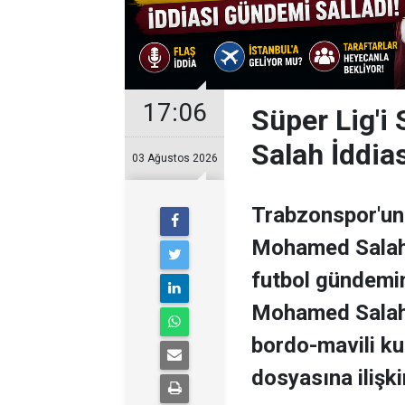
17:06
Süper Lig'i
Salah İddia
03 Ağustos 2026
Trabzonspor'un 
Mohamed Salah il
futbol gündemini
Mohamed Salah 
bordo-mavili k
dosyasına ilişki