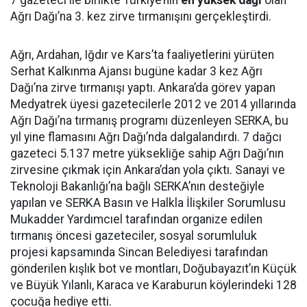
7 gazeteci ile birlikte Türkiye’nin
en yüksek dağı
olan
Ağrı Dağı’na 3. kez zirve tırmanışını gerçekleştirdi.
Ağrı, Ardahan, Iğdır ve Kars’ta faaliyetlerini yürüten
Serhat Kalkınma Ajansı bugüne kadar 3 kez Ağrı
Dağı’na zirve tırmanışı yaptı. Ankara’da görev yapan
Medyatrek üyesi gazetecilerle 2012 ve 2014 yıllarında
Ağrı Dağı’na tırmanış programı düzenleyen SERKA, bu
yıl yine flamasını Ağrı Dağı’nda dalgalandırdı. 7 dağcı
gazeteci 5.137 metre yüksekliğe sahip Ağrı Dağı’nın
zirvesine çıkmak için Ankara’dan yola çıktı. Sanayi ve
Teknoloji Bakanlığı’na bağlı SERKA’nın desteğiyle
yapılan ve SERKA Basın ve Halkla İlişkiler Sorumlusu
Mukadder Yardımcıel tarafından organize edilen
tırmanış öncesi gazeteciler, sosyal sorumluluk
projesi kapsamında Sincan Belediyesi tarafından
gönderilen kışlık bot ve montları, Doğubayazıt’ın Küçük
ve Büyük Yılanlı, Karaca ve Karaburun köylerindeki 128
çocuğa hediye etti.