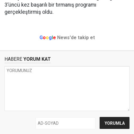
3’üncü kez başarılı bir tırmanış programı
gerçekleştirmiş oldu.
G
o
o
g
l
e
News'de takip et
HABERE
YORUM KAT