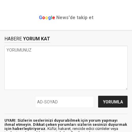
G
o
o
g
l
e
News'de takip et
HABERE
YORUM KAT
UYARI: Sizlerin seslerinizi duyurabilmek için yorum yapmayı
ihmal etmeyin. Dikkat çeken yorumları sizlerin sesinizi duyurmak
için haberleştiriyoruz.
Küfür, hakaret, rencide edici cümleler veya