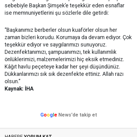
sebebiyle Başkan Şimşek’e teşekkür eden esnaflar
ise memnuniyetlerini şu sözlerle dile getirdi:
“Başkanımız berberler olsun kuaförler olsun her
zaman bizleri korudu. Korumaya da devam ediyor. Çok
teşekkür ediyor ve saygılarımızı sunuyoruz.
Dezenfektanımızı, şampuanımızı, tek kullanımlık
önlüklerimizi, malzemelerimizi hiç eksik etmediniz.
Kâğıt havlu peçeteye kadar her şeyi düşündünüz.
Dükkanlarımızı sık sık dezenfekte ettiniz. Allah razı
olsun.”
Kaynak: İHA
G
o
o
g
l
e
News'de takip et
HABERE
YORUM KAT