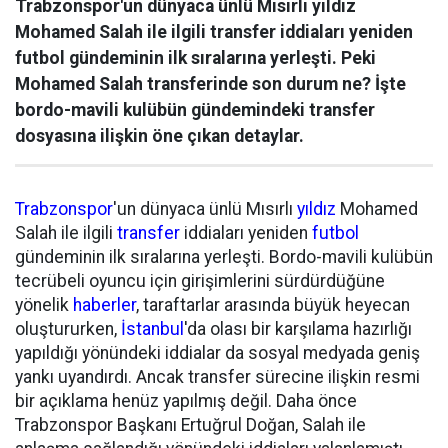
Trabzonspor'un dünyaca ünlü Mısırlı yıldız
Mohamed Salah ile ilgili transfer iddiaları yeniden
futbol gündeminin ilk sıralarına yerleşti. Peki
Mohamed Salah transferinde son durum ne? İşte
bordo-mavili kulübün gündemindeki transfer
dosyasına ilişkin öne çıkan detaylar.
Trabzonspor
'un dünyaca ünlü Mısırlı
yıldız
Mohamed
Salah ile ilgili
transfer
iddiaları yeniden
futbol
gündeminin ilk sıralarına yerleşti. Bordo-mavili kulübün
tecrübeli oyuncu için girişimlerini sürdürdüğüne
yönelik
haberler
, taraftarlar arasında büyük heyecan
oluştururken,
İstanbul
'da olası bir karşılama hazırlığı
yapıldığı yönündeki iddialar da sosyal medyada geniş
yankı uyandırdı. Ancak transfer sürecine ilişkin resmi
bir açıklama henüz yapılmış değil. Daha önce
Trabzonspor Başkanı Ertuğrul Doğan, Salah ile