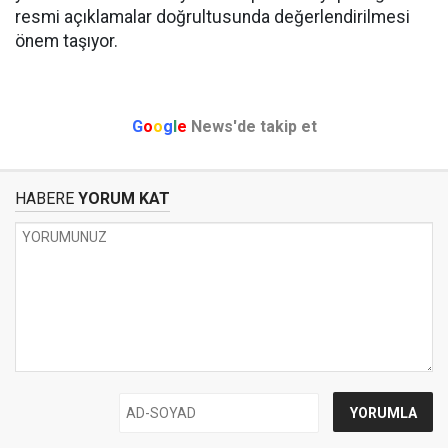
resmi açıklamalar doğrultusunda değerlendirilmesi
önem taşıyor.
G
o
o
g
l
e
News'de takip et
HABERE
YORUM KAT