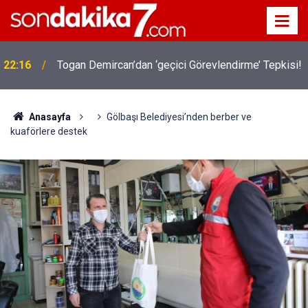
22:16
Togan Demircan’dan ‘geçici Görevlendirme’ Tepkisi!
Anasayfa
Gölbaşı Belediyesi’nden berber ve
kuaförlere destek