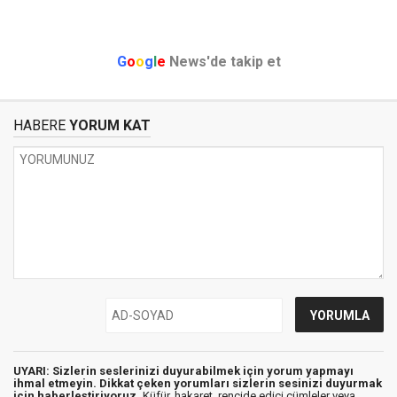
G
o
o
g
l
e
News'de takip et
HABERE
YORUM KAT
UYARI: Sizlerin seslerinizi duyurabilmek için yorum yapmayı
ihmal etmeyin. Dikkat çeken yorumları sizlerin sesinizi duyurmak
için haberleştiriyoruz.
Küfür, hakaret, rencide edici cümleler veya