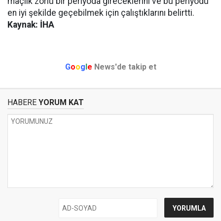
maçlık zorlu bir periyoda gireceklerini ve bu periyodu
en iyi şekilde geçebilmek için çalıştıklarını belirtti.
Kaynak: İHA
G
o
o
g
l
e
News'de takip et
HABERE
YORUM KAT