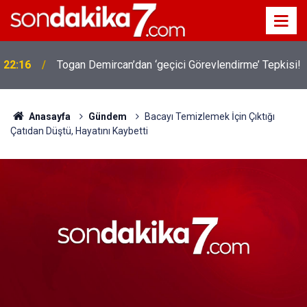
22:16
Togan Demircan’dan ‘geçici Görevlendirme’ Tepkisi!
Anasayfa
Gündem
Bacayı Temizlemek İçin Çıktığı
Çatıdan Düştü, Hayatını Kaybetti