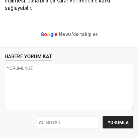
edilmesi, daha bilinçli karar verilmesine katkı
sağlayabilir.
G
o
o
g
l
e
News'de takip et
HABERE
YORUM KAT