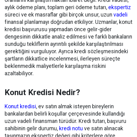
oranlarını karşılaştırmaktan ibaret değil. Kredi vadesi,
aylık ödeme planı, toplam geri ödeme tutarı,
ekspertiz
süreci ve ek masraflar gibi birçok unsur, uzun
vadeli
finansal planlamayı doğrudan etkiliyor. Uzmanlar, konut
kredisi başvurusu yapmadan önce gelir-gider
dengesinin dikkatle analiz edilmesi ve farklı bankaların
sunduğu tekliflerin ayrıntılı şekilde karşılaştırılması
gerektiğini vurguluyor. Ayrıca kredi sözleşmesindeki
şartların dikkatlice incelenmesi, ilerleyen süreçte
beklenmedik maliyetlerle karşılaşma riskini
azaltabiliyor.
Konut Kredisi Nedir?
Konut kredisi
, ev satın almak isteyen bireylerin
bankalardan belirli koşullar çerçevesinde kullandığı
uzun vadeli finansman türüdür. Kredi tutarı, başvuru
sahibinin gelir durumu,
kredi notu
ve satın alınacak
taşınmazın ekspertiz değeri gibi kriterlere göre