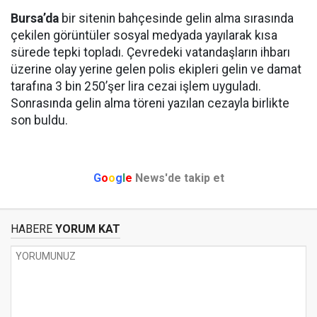
Bursa’da
bir sitenin bahçesinde gelin alma sırasında
çekilen görüntüler sosyal medyada yayılarak kısa
sürede tepki topladı. Çevredeki vatandaşların ihbarı
üzerine olay yerine gelen polis ekipleri gelin ve damat
tarafına 3 bin 250’şer lira cezai işlem uyguladı.
Sonrasında gelin alma töreni yazılan cezayla birlikte
son buldu.
G
o
o
g
l
e
News'de takip et
HABERE
YORUM KAT