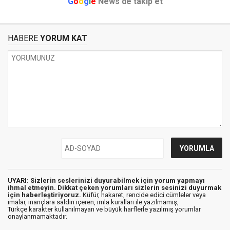
G
o
o
g
l
e
News'de takip et
HABERE
YORUM KAT
UYARI: Sizlerin seslerinizi duyurabilmek için yorum yapmayı
ihmal etmeyin. Dikkat çeken yorumları sizlerin sesinizi duyurmak
için haberleştiriyoruz.
Küfür, hakaret, rencide edici cümleler veya
imalar, inançlara saldırı içeren, imla kuralları ile yazılmamış,
Türkçe karakter kullanılmayan ve büyük harflerle yazılmış yorumlar
onaylanmamaktadır.