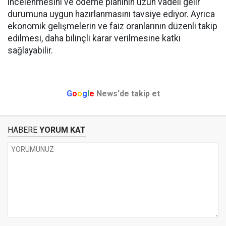
incelenmesini ve ödeme planının uzun vadeli gelir
durumuna uygun hazırlanmasını tavsiye ediyor. Ayrıca
ekonomik gelişmelerin ve faiz oranlarının düzenli takip
edilmesi, daha bilinçli karar verilmesine katkı
sağlayabilir.
G
o
o
g
l
e
News'de takip et
HABERE
YORUM KAT