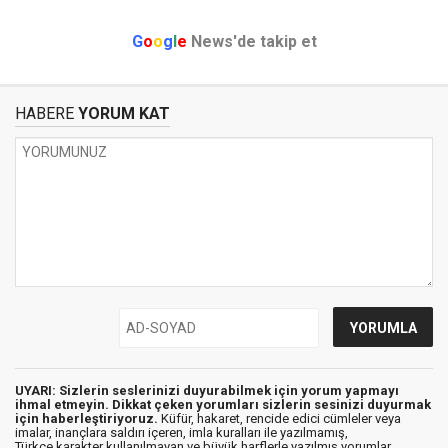
G
o
o
g
l
e
News'de takip et
HABERE
YORUM KAT
UYARI: Sizlerin seslerinizi duyurabilmek için yorum yapmayı
ihmal etmeyin. Dikkat çeken yorumları sizlerin sesinizi duyurmak
için haberleştiriyoruz.
Küfür, hakaret, rencide edici cümleler veya
imalar, inançlara saldırı içeren, imla kuralları ile yazılmamış,
Türkçe karakter kullanılmayan ve büyük harflerle yazılmış yorumlar