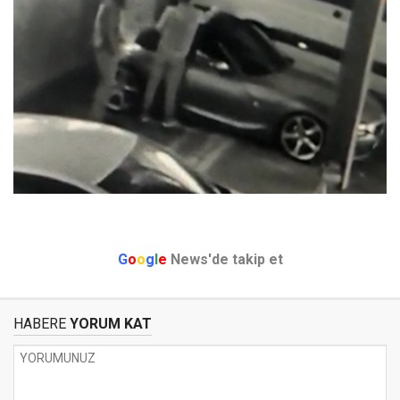
G
o
o
g
l
e
News'de takip et
HABERE
YORUM KAT