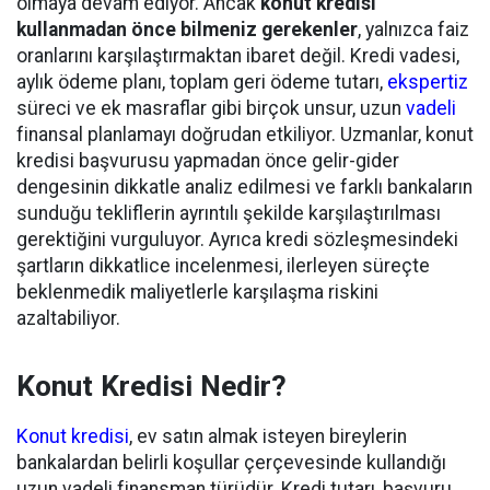
olmaya devam ediyor. Ancak
konut kredisi
kullanmadan önce bilmeniz gerekenler
, yalnızca faiz
oranlarını karşılaştırmaktan ibaret değil. Kredi vadesi,
aylık ödeme planı, toplam geri ödeme tutarı,
ekspertiz
süreci ve ek masraflar gibi birçok unsur, uzun
vadeli
finansal planlamayı doğrudan etkiliyor. Uzmanlar, konut
kredisi başvurusu yapmadan önce gelir-gider
dengesinin dikkatle analiz edilmesi ve farklı bankaların
sunduğu tekliflerin ayrıntılı şekilde karşılaştırılması
gerektiğini vurguluyor. Ayrıca kredi sözleşmesindeki
şartların dikkatlice incelenmesi, ilerleyen süreçte
beklenmedik maliyetlerle karşılaşma riskini
azaltabiliyor.
Konut Kredisi Nedir?
Konut kredisi
, ev satın almak isteyen bireylerin
bankalardan belirli koşullar çerçevesinde kullandığı
uzun vadeli finansman türüdür. Kredi tutarı, başvuru