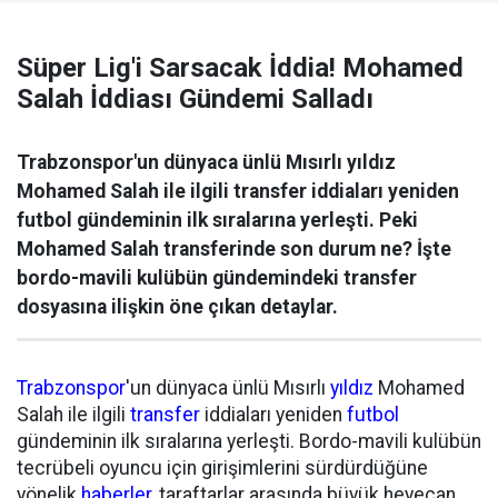
Süper Lig'i Sarsacak İddia! Mohamed
Salah İddiası Gündemi Salladı
Trabzonspor'un dünyaca ünlü Mısırlı yıldız
Mohamed Salah ile ilgili transfer iddiaları yeniden
futbol gündeminin ilk sıralarına yerleşti. Peki
Mohamed Salah transferinde son durum ne? İşte
bordo-mavili kulübün gündemindeki transfer
dosyasına ilişkin öne çıkan detaylar.
Trabzonspor
'un dünyaca ünlü Mısırlı
yıldız
Mohamed
Salah ile ilgili
transfer
iddiaları yeniden
futbol
gündeminin ilk sıralarına yerleşti. Bordo-mavili kulübün
tecrübeli oyuncu için girişimlerini sürdürdüğüne
yönelik
haberler
, taraftarlar arasında büyük heyecan