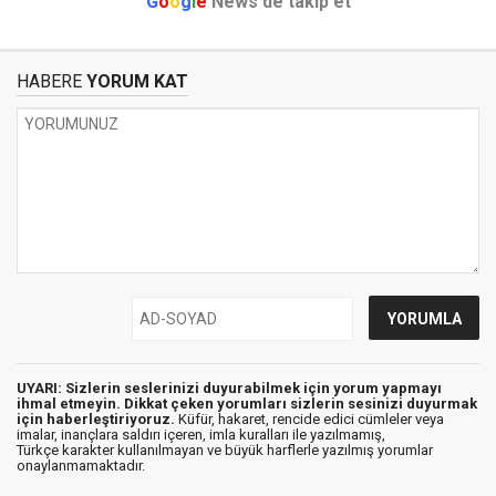
G
o
o
g
l
e
News'de takip et
HABERE
YORUM KAT
UYARI: Sizlerin seslerinizi duyurabilmek için yorum yapmayı
ihmal etmeyin. Dikkat çeken yorumları sizlerin sesinizi duyurmak
için haberleştiriyoruz.
Küfür, hakaret, rencide edici cümleler veya
imalar, inançlara saldırı içeren, imla kuralları ile yazılmamış,
Türkçe karakter kullanılmayan ve büyük harflerle yazılmış yorumlar
onaylanmamaktadır.