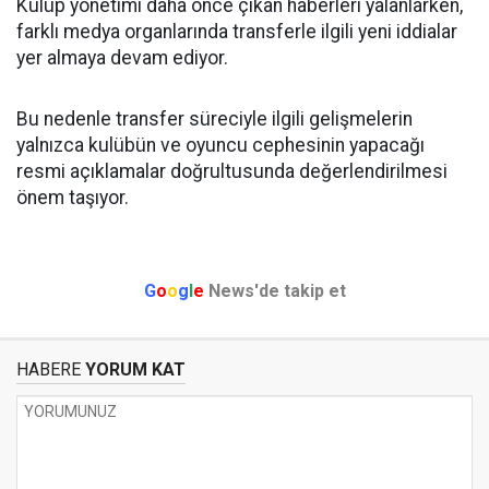
Kulüp yönetimi daha önce çıkan haberleri yalanlarken,
farklı medya organlarında transferle ilgili yeni iddialar
yer almaya devam ediyor.
Bu nedenle transfer süreciyle ilgili gelişmelerin
yalnızca kulübün ve oyuncu cephesinin yapacağı
resmi açıklamalar doğrultusunda değerlendirilmesi
önem taşıyor.
G
o
o
g
l
e
News'de takip et
HABERE
YORUM KAT