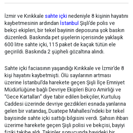
İzmir ve Kırıkkale
sahte içki
nedeniyle 8 kişinin hayatını
kaybetmesinin ardından
İstanbul
Şişli’de polis ve
bekçi ekipleri, bir tekel bayiinin deposuna şok baskın
düzenledi. Baskında pet şişelerin içerisinde yaklaşık
600 litre sahte içki, 115 paket de kaçak tütün ele
geçirildi. Baskında 2 şüpheli gözaltına alındı.
Sahte içki faciasının yaşandığı Kırıkkale ve İzmir’de 8
kişi hayatını kaybetmişti. Ölü sayılarının artması
üzerine İstanbul’da harekete geçen Şişli İlçe Emniyet
Müdürlüğüne bağlı Devriye Ekipleri Büro Amirliği ve
“Gece Kartalları” diye tabir edilen bekçiler, Kurtuluş
Caddesi üzerinde devriye gezdikleri esnada yanlarına
gelen bir vatandaş, Duatepe Mahallesi’ndeki bir tekel
bayisinde sahte içki sattığı bilgisini verdi. Şahsın ihbarı
üzerime harekete geçen Şişli polisi ve bekçisi, bayiyi
fiziki takibe aldı. Takipler sonucunda bayideki bir