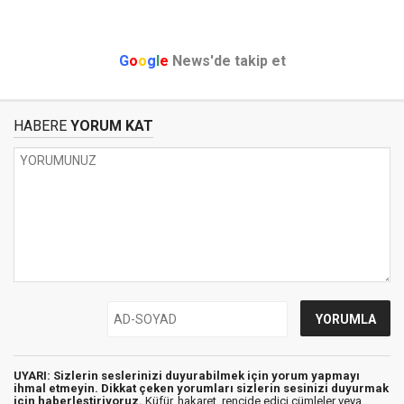
G
o
o
g
l
e
News'de takip et
HABERE
YORUM KAT
UYARI: Sizlerin seslerinizi duyurabilmek için yorum yapmayı
ihmal etmeyin. Dikkat çeken yorumları sizlerin sesinizi duyurmak
için haberleştiriyoruz.
Küfür, hakaret, rencide edici cümleler veya