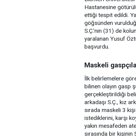
Hastanesine götürül
ettiği tespit edildi.
göğsünden vurulduğu 
S.Ç.’nin (31) de kolu
yaralanan Yusuf Öztür
başvurdu.
Maskeli gaspçıl
İlk belirlemelere gör
bilinen olayın gasp ş
gerçekleştirildiği bel
arkadaşı S.Ç., kız ar
sırada maskeli 3 kişi
istediklerini, karşı 
yakın mesafeden ateş 
sırasında bir kişinin 