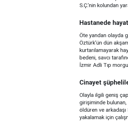
S.Ç.’nin kolundan yar
Hastanede hayatı
Öte yandan olayda g
Öztürk’ün dün akşam
kurtarılamayarak haya
bedeni, savcı tarafı
İzmir Adli Tıp morgun
Cinayet şüphelil
Olayla ilgili geniş ç
girişiminde bulunan
öldüren ve arkadaşı S
yakalamak için çalışm