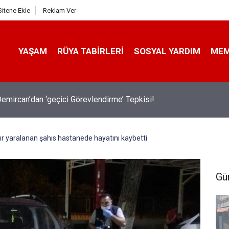
Sitene Ekle
Reklam Ver
YAŞAM
RÜYA TABIRLERI
SOSYAL YARDIM
ME
emircan’dan ‘geçici Görevlendirme’ Tepkisi!
ğır yaralanan şahıs hastanede hayatını kaybetti
Gü