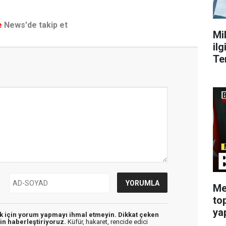
e
News'de takip et
Mi
ilg
Te
Me
to
ya
ek için yorum yapmayı ihmal etmeyin. Dikkat çeken
in haberleştiriyoruz.
Küfür, hakaret, rencide edici