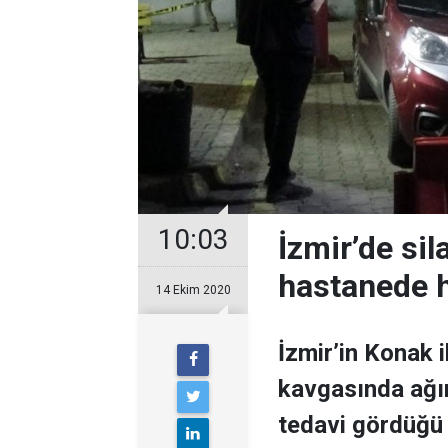
10:03
İzmir’de sil
hastanede h
14 Ekim 2020
İzmir’in Konak i
kavgasında ağır
tedavi gördüğü 