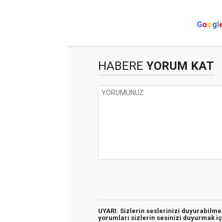
G
o
o
g
l
HABERE
YORUM KAT
UYARI: Sizlerin seslerinizi duyurabilm
yorumları sizlerin sesinizi duyurmak iç