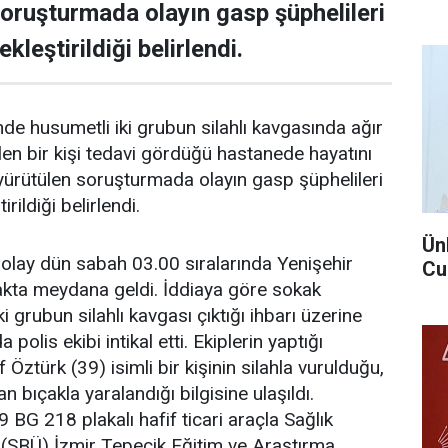
 soruşturmada olayın gasp şüphelileri
kleştirildiği belirlendi.
nde husumetli iki grubun silahlı kavgasında ağır
len bir kişi tedavi gördüğü hastanede hayatını
li yürütülen soruşturmada olayın gasp şüphelileri
rildiği belirlendi.
Ün
e olay dün sabah 03.00 sıralarında Yenişehir
Cu
kta meydana geldi. İddiaya göre sokak
i grubun silahlı kavgası çıktığı ihbarı üzerine
 polis ekibi intikal etti. Ekiplerin yaptığı
ztürk (39) isimli bir kişinin silahla vurulduğu,
an bıçakla yaralandığı bilgisine ulaşıldı.
 BG 218 plakalı hafif ticari araçla Sağlık
si (SBÜ) İzmir Tepecik Eğitim ve Araştırma