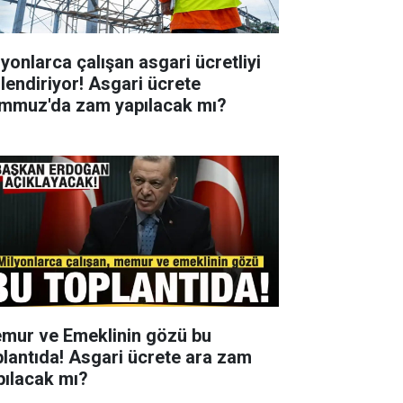
lyonlarca çalışan asgari ücretliyi
ilendiriyor! Asgari ücrete
mmuz'da zam yapılacak mı?
mur ve Emeklinin gözü bu
plantıda! Asgari ücrete ara zam
pılacak mı?