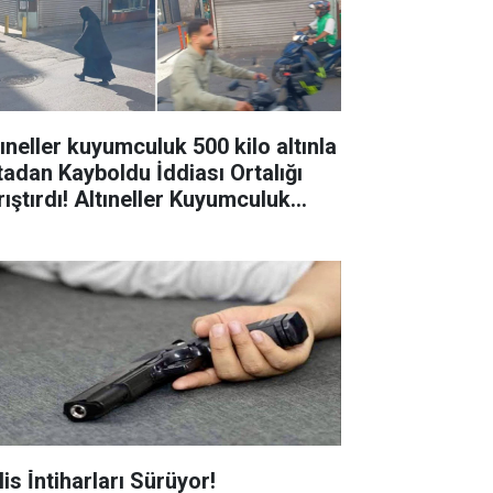
tıneller kuyumculuk 500 kilo altınla
tadan Kayboldu İddiası Ortalığı
rıştırdı! Altıneller Kuyumculuk
hibi kim?
is İ̇ntiharları Sürüyor!