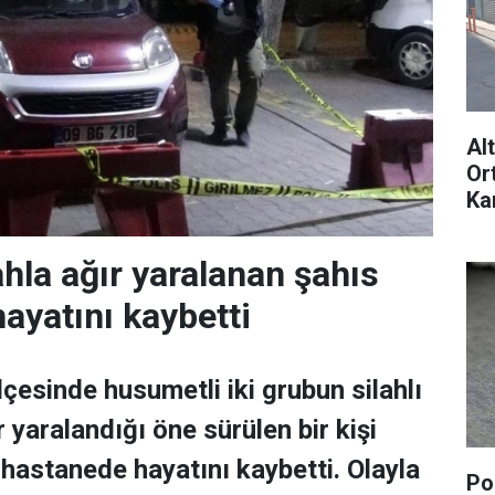
Al
Or
Ka
sa
ahla ağır yaralanan şahıs
ayatını kaybetti
lçesinde husumetli iki grubun silahlı
 yaralandığı öne sürülen bir kişi
hastanede hayatını kaybetti. Olayla
Pol