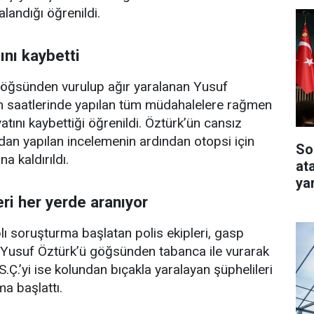
alandığı öğrenildi.
nı kaybetti
öğsünden vurulup ağır yaralanan Yusuf
 saatlerinde yapılan tüm müdahalelere rağmen
tını kaybettiği öğrenildi. Öztürk’ün cansız
ndan yapılan incelemenin ardından otopsi için
So
a kaldırıldı.
at
ya
eri her yerde aranıyor
aplı soruşturma başlatan polis ekipleri, gasp
, Yusuf Öztürk’ü göğsünden tabanca ile vurarak
.Ç.’yi ise kolundan bıçakla yaralayan şüphelileri
a başlattı.