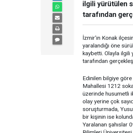
ilgili yürütülen
tarafından gerçe
İzmir’in Konak ilçesi
yaralandığı öne sürü
kaybetti. Olayla ilgi
tarafından gerçekleşti
Edinilen bilgiye gör
Mahallesi 1212 soka
üzerinde husumetli ik
olay yerine çok sayıda
soruşturmada, Yusuf Ö
bir kişinin ise kolund
Yaralanan şahıslar 09
Bilimleri Üniversite