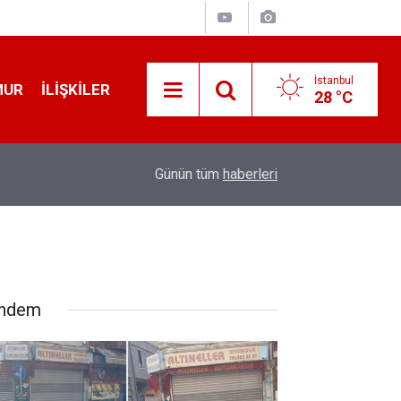
İstanbul
MUR
İLIŞKILER
28 °C
19:32
Sıcak Havalarda Ödem Şikayetini Hafife Almayı
Günün tüm
haberleri
ndem