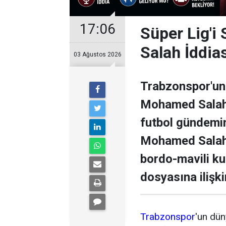
17:06
Süper Lig'i
Salah İddia
03 Ağustos 2026
Trabzonspor'un 
Mohamed Salah il
futbol gündemini
Mohamed Salah 
bordo-mavili k
dosyasına ilişki
Trabzonspor
'un dün