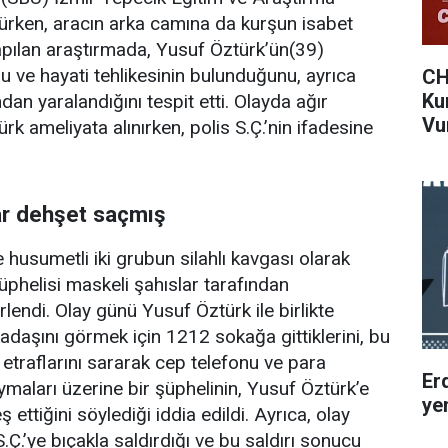
ürken, aracın arka camına da kurşun isabet
 Yapılan araştırmada, Yusuf Öztürk’ün(39)
ve hayati tehlikesinin bulunduğunu, ayrıca
CH
Ku
ndan yaralandığını tespit etti. Olayda ağır
Vu
k ameliyata alınırken, polis S.Ç.’nin ifadesine
ar dehşet saçmış
e husumetli iki grubun silahlı kavgası olarak
üphelisi maskeli şahıslar tarafından
irlendi. Olay günü Yusuf Öztürk ile birlikte
kadaşını görmek için 1212 sokağa gittiklerini, bu
 etraflarını sararak cep telefonu ve para
Er
koymaları üzerine bir şüphelinin, Yusuf Öztürk’e
ye
ettiğini söylediği iddia edildi. Ayrıca, olay
S.Ç.’ye bıçakla saldırdığı ve bu saldırı sonucu