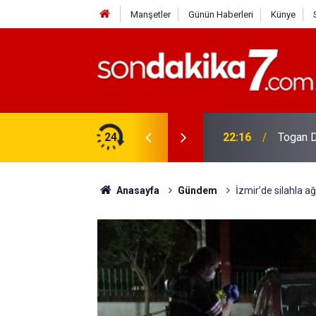
Manşetler
Günün Haberleri
Künye
rdir?
24
22:16
Togan D
Anasayfa
Gündem
İzmir’de silahla a