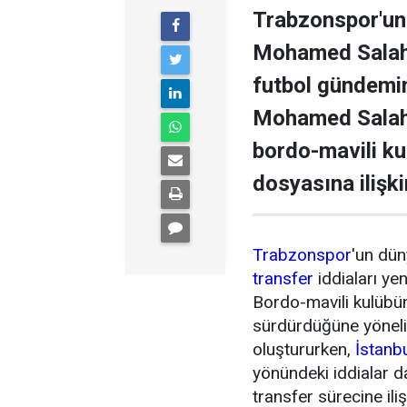
Trabzonspor'un 
Mohamed Salah il
futbol gündemini
Mohamed Salah 
bordo-mavili k
dosyasına ilişki
Trabzonspor
'un dün
transfer
iddiaları ye
Bordo-mavili kulübün 
sürdürdüğüne yönel
oluştururken,
İstanb
yönündeki iddialar 
transfer sürecine ili