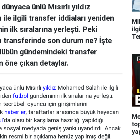
dünyaca ünlü Mısırlı yıldız
e ilgili transfer iddiaları yeniden
Mi
n ilk sıralarına yerleşti. Peki
ilg
Te
transferinde son durum ne? İşte
ulübün gündemindeki transfer
n öne çıkan detaylar.
yaca ünlü Mısırlı
yıldız
Mohamed Salah ile ilgili
niden
futbol
gündeminin ilk sıralarına yerleşti.
tecrübeli oyuncu için girişimlerini
ik
haberler
, taraftarlar arasında büyük heyecan
Me
ul
'da olası bir karşılama hazırlığı yapıldığı
to
da sosyal medyada geniş yankı uyandırdı. Ancak
ya
şkin resmi bir açıklama henüz yapılmış değil.