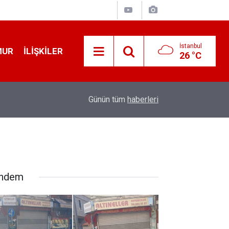
İstanbul
MUR
İLIŞKILER
26 °C
19:32
Sıcak Havalarda Ödem Şikayetini Hafife Almayı
Günün tüm
haberleri
ndem