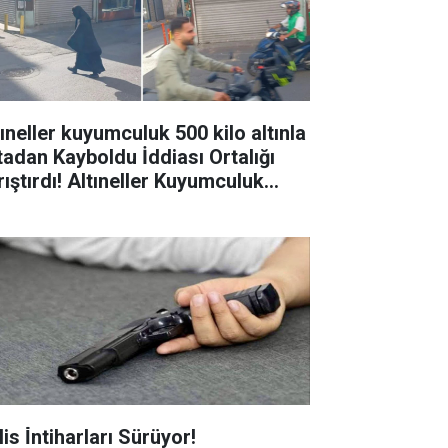
tıneller kuyumculuk 500 kilo altınla
tadan Kayboldu İddiası Ortalığı
rıştırdı! Altıneller Kuyumculuk
hibi kim?
is İ̇ntiharları Sürüyor!