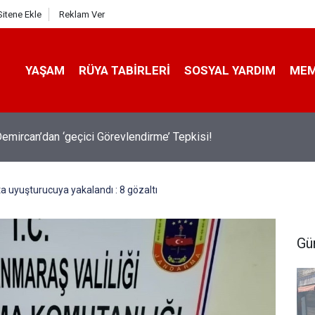
Sitene Ekle
Reklam Ver
YAŞAM
RÜYA TABIRLERI
SOSYAL YARDIM
ME
emircan’dan ‘geçici Görevlendirme’ Tepkisi!
uyuşturucuya yakalandı : 8 gözaltı
Gü