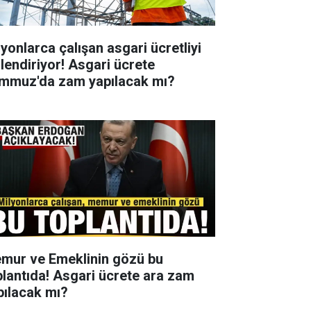
lyonlarca çalışan asgari ücretliyi
ilendiriyor! Asgari ücrete
mmuz'da zam yapılacak mı?
mur ve Emeklinin gözü bu
plantıda! Asgari ücrete ara zam
pılacak mı?