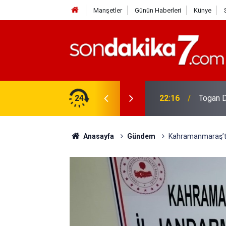
Manşetler
Günün Haberleri
Künye
rdir?
24
22:16
Togan D
Anasayfa
Gündem
Kahramanmaraş’ta 