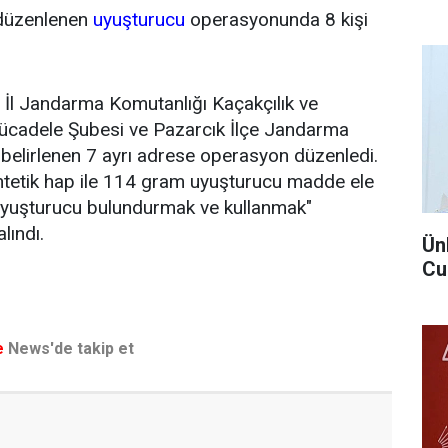
düzenlenen
uyuşturucu
operasyonunda 8 kişi
e, İl Jandarma Komutanlığı Kaçakçılık ve
ücadele Şubesi ve Pazarcık İlçe Jandarma
, belirlenen 7 ayrı adrese operasyon düzenledi.
etik hap ile 114 gram uyuşturucu madde ele
 "uyuşturucu bulundurmak ve kullanmak"
lındı.
Ün
Cu
e
News'de takip et