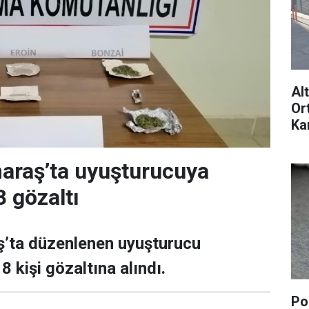
Al
Or
Ka
sa
raş’ta uyuşturucuya
8 gözaltı
ta düzenlenen uyuşturucu
 kişi gözaltına alındı.
Pol