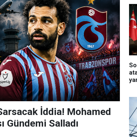
So
at
ya
 Sarsacak İddia! Mohamed
sı Gündemi Salladı