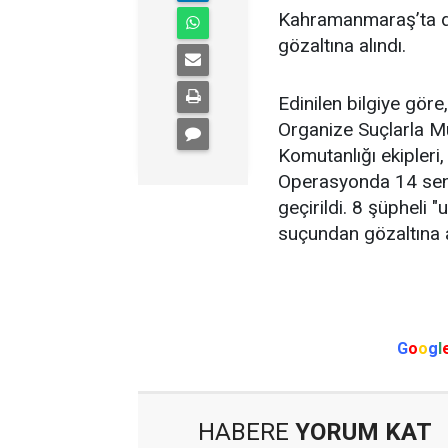
Kahramanmaraş’ta 
gözaltına alındı.
Edinilen bilgiye gör
Organize Suçlarla M
Komutanlığı ekipleri
Operasyonda 14 sent
geçirildi. 8 şüpheli
suçundan gözaltına a
G
o
o
g
l
HABERE
YORUM KAT