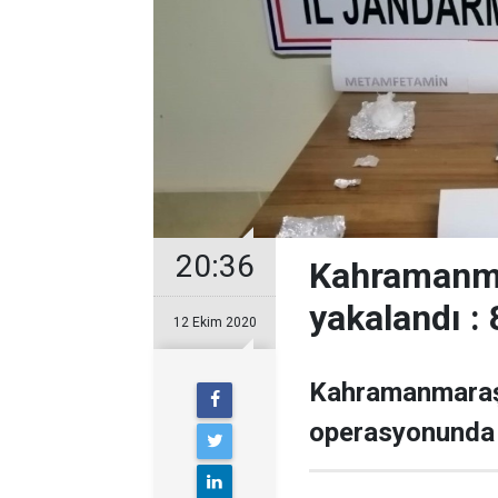
20:36
Kahramanma
yakalandı : 
12 Ekim 2020
Kahramanmaraş’
operasyonunda 8