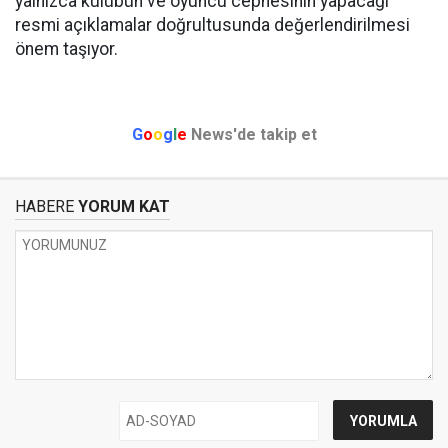
yalnızca kulübün ve oyuncu cephesinin yapacağı
resmi açıklamalar doğrultusunda değerlendirilmesi
önem taşıyor.
G
o
o
g
l
e
News'de takip et
HABERE
YORUM KAT