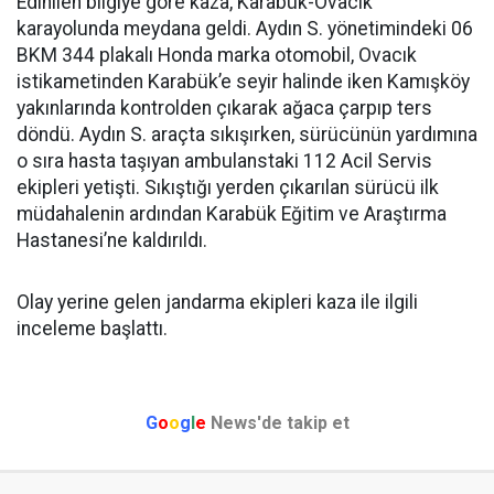
Edinilen bilgiye göre kaza, Karabük-Ovacık
karayolunda meydana geldi. Aydın S. yönetimindeki 06
BKM 344 plakalı Honda marka otomobil, Ovacık
istikametinden Karabük’e seyir halinde iken Kamışköy
yakınlarında kontrolden çıkarak ağaca çarpıp ters
döndü. Aydın S. araçta sıkışırken, sürücünün yardımına
o sıra hasta taşıyan ambulanstaki 112 Acil Servis
ekipleri yetişti. Sıkıştığı yerden çıkarılan sürücü ilk
müdahalenin ardından Karabük Eğitim ve Araştırma
Hastanesi’ne kaldırıldı.
Olay yerine gelen jandarma ekipleri kaza ile ilgili
inceleme başlattı.
G
o
o
g
l
e
News'de takip et