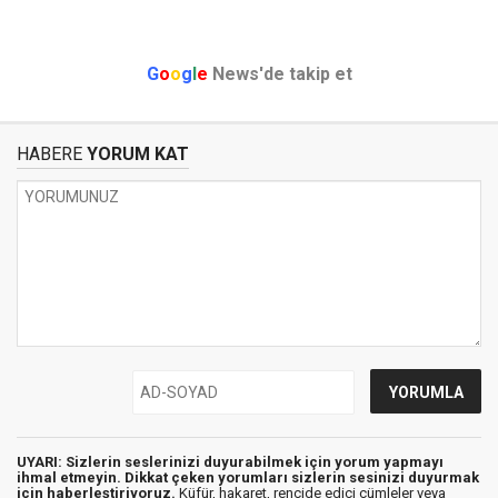
G
o
o
g
l
e
News'de takip et
HABERE
YORUM KAT
UYARI: Sizlerin seslerinizi duyurabilmek için yorum yapmayı
ihmal etmeyin. Dikkat çeken yorumları sizlerin sesinizi duyurmak
için haberleştiriyoruz.
Küfür, hakaret, rencide edici cümleler veya