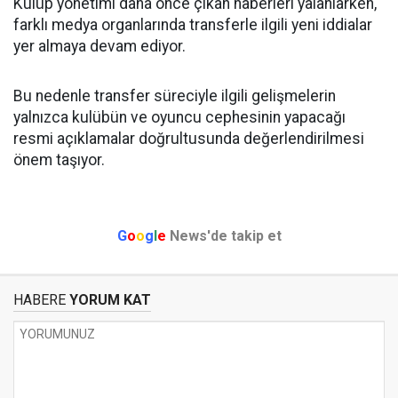
Kulüp yönetimi daha önce çıkan haberleri yalanlarken,
farklı medya organlarında transferle ilgili yeni iddialar
yer almaya devam ediyor.
Bu nedenle transfer süreciyle ilgili gelişmelerin
yalnızca kulübün ve oyuncu cephesinin yapacağı
resmi açıklamalar doğrultusunda değerlendirilmesi
önem taşıyor.
G
o
o
g
l
e
News'de takip et
HABERE
YORUM KAT