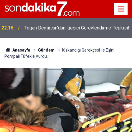
22:16
Togan Demircan’dan ‘geçici Görevlendirme’ Tepkisi!
Anasayfa
Gündem
Kıskandığı Gerekçesi ile Eşini
Pompalı Tüfekle Vurdu..!