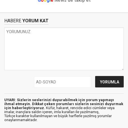
G
o
o
g
l
e
News'de takip et
HABERE
YORUM KAT
UYARI: Sizlerin seslerinizi duyurabilmek için yorum yapmayı
ihmal etmeyin. Dikkat çeken yorumları sizlerin sesinizi duyurmak
için haberleştiriyoruz.
Küfür, hakaret, rencide edici cümleler veya
imalar, inançlara saldırı içeren, imla kuralları ile yazılmamış,
Türkçe karakter kullanılmayan ve büyük harflerle yazılmış yorumlar
onaylanmamaktadır.