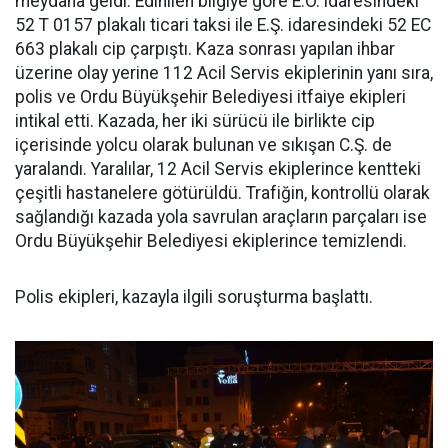
meydana geldi. Edinilen bilgiye göre E.Ö. idaresindeki
52 T 0157 plakalı ticari taksi ile E.Ş. idaresindeki 52 EC
663 plakalı cip çarpıştı. Kaza sonrası yapılan ihbar
üzerine olay yerine 112 Acil Servis ekiplerinin yanı sıra,
polis ve Ordu Büyükşehir Belediyesi itfaiye ekipleri
intikal etti. Kazada, her iki sürücü ile birlikte cip
içerisinde yolcu olarak bulunan ve sıkışan C.Ş. de
yaralandı. Yaralılar, 12 Acil Servis ekiplerince kentteki
çeşitli hastanelere götürüldü. Trafiğin, kontrollü olarak
sağlandığı kazada yola savrulan araçların parçaları ise
Ordu Büyükşehir Belediyesi ekiplerince temizlendi.
Polis ekipleri, kazayla ilgili soruşturma başlattı.