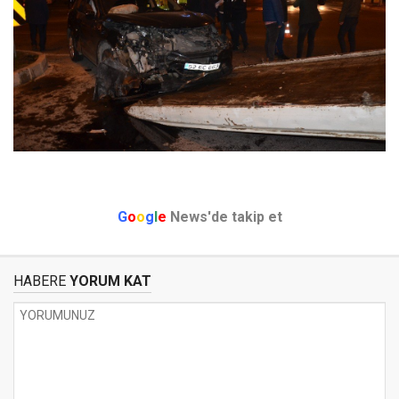
G
o
o
g
l
e
News'de takip et
HABERE
YORUM KAT