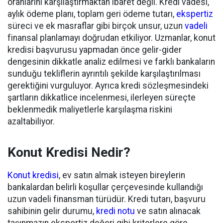
oranlarını karşılaştırmaktan ibaret değil. Kredi vadesi,
aylık ödeme planı, toplam geri ödeme tutarı,
ekspertiz
süreci ve ek masraflar gibi birçok unsur, uzun
vadeli
finansal planlamayı doğrudan etkiliyor. Uzmanlar, konut
kredisi başvurusu yapmadan önce gelir-gider
dengesinin dikkatle analiz edilmesi ve farklı bankaların
sunduğu tekliflerin ayrıntılı şekilde karşılaştırılması
gerektiğini vurguluyor. Ayrıca kredi sözleşmesindeki
şartların dikkatlice incelenmesi, ilerleyen süreçte
beklenmedik maliyetlerle karşılaşma riskini
azaltabiliyor.
Konut Kredisi Nedir?
Konut kredisi
, ev satın almak isteyen bireylerin
bankalardan belirli koşullar çerçevesinde kullandığı
uzun vadeli finansman türüdür. Kredi tutarı, başvuru
sahibinin gelir durumu,
kredi notu
ve satın alınacak
taşınmazın ekspertiz değeri gibi kriterlere göre