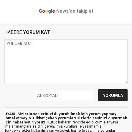
G
o
o
g
l
e
News'de takip et
HABERE
YORUM KAT
UYARI: Sizlerin seslerinizi duyurabilmek için yorum yapmayı
ihmal etmeyin. Dikkat çeken yorumları sizlerin sesinizi duyurmak
için haberleştiriyoruz.
Küfür, hakaret, rencide edici cümleler veya
imalar, inançlara saldırı içeren, imla kuralları ile yazılmamış,
Türkçe karakter kullanılmayan ve büyük harflerle yazılmış yorumlar