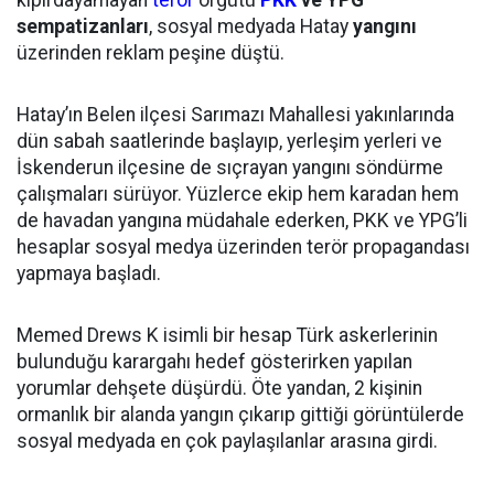
kıpırdayamayan
terör
örgütü
PKK
ve YPG
sempatizanları
, sosyal medyada Hatay
yangını
üzerinden reklam peşine düştü.
Hatay’ın Belen ilçesi Sarımazı Mahallesi yakınlarında
dün sabah saatlerinde başlayıp, yerleşim yerleri ve
İskenderun ilçesine de sıçrayan yangını söndürme
çalışmaları sürüyor. Yüzlerce ekip hem karadan hem
de havadan yangına müdahale ederken, PKK ve YPG’li
hesaplar sosyal medya üzerinden terör propagandası
yapmaya başladı.
Memed Drews K isimli bir hesap Türk askerlerinin
bulunduğu karargahı hedef gösterirken yapılan
yorumlar dehşete düşürdü. Öte yandan, 2 kişinin
ormanlık bir alanda yangın çıkarıp gittiği görüntülerde
sosyal medyada en çok paylaşılanlar arasına girdi.