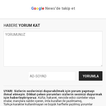
G
o
o
g
l
e
News'de takip et
HABERE
YORUM KAT
UYARI: Sizlerin seslerinizi duyurabilmek için yorum yapmayı
ihmal etmeyin. Dikkat çeken yorumları sizlerin sesinizi duyurmak
için haberleştiriyoruz.
Küfür, hakaret, rencide edici cümleler veya
imalar, inançlara saldırı içeren, imla kuralları ile yazılmamış,
Türkçe karakter kullanılmayan ve büyük harflerle yazılmış yorumlar