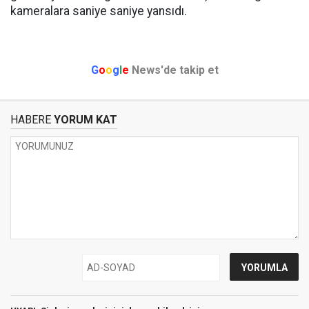
kameralara saniye saniye yansıdı.
G
o
o
g
l
e
News'de takip et
HABERE
YORUM KAT