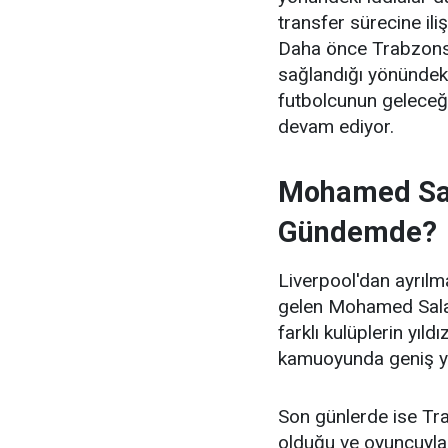
transfer sürecine ili
Daha önce Trabzonsp
sağlandığı yönündeki
futbolcunun geleceği
devam ediyor.
Mohamed Sal
Gündemde?
Liverpool'dan ayrıl
gelen Mohamed Salah'
farklı kulüplerin yıl
kamuoyunda geniş y
Son günlerde ise Tra
olduğu ve oyuncuyla 