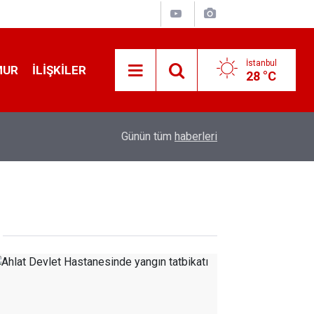
İstanbul
MUR
İLIŞKILER
28 °C
19:32
Sıcak Havalarda Ödem Şikayetini Hafife Almayı
Günün tüm
haberleri