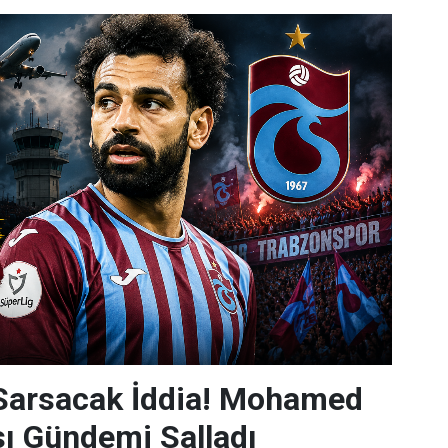
 Sarsacak İddia! Mohamed
sı Gündemi Salladı