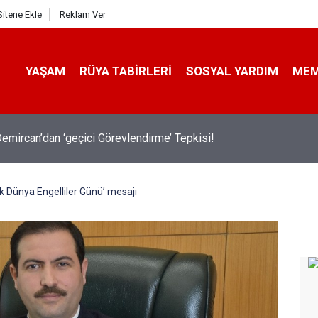
Sitene Ekle
Reklam Ver
YAŞAM
RÜYA TABIRLERI
SOSYAL YARDIM
ME
emircan’dan ‘geçici Görevlendirme’ Tepkisi!
k Dünya Engelliler Günü’ mesajı