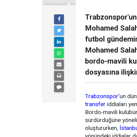
Trabzonspor'un 
Mohamed Salah il
futbol gündemini
Mohamed Salah 
bordo-mavili k
dosyasına ilişki
Trabzonspor
'un dün
transfer
iddiaları ye
Bordo-mavili kulübün 
sürdürdüğüne yönel
oluştururken,
İstanb
yönündeki iddialar 