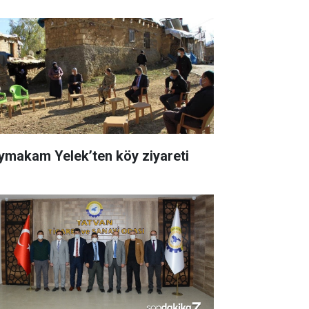
ymakam Yelek’ten köy ziyareti