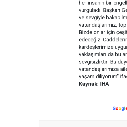
her insanın bir enge
vurguladı. Başkan Ge
ve sevgiyle bakabilm
vatandaşlarımız, top
Bizde onlar için çeş
edeceğiz. Caddelerim
kardeşlerimize uygun
yaklaşımları da bu a
sevgisizliktir. Bu du
vatandaşlarımıza ailel
yaşam diliyorum" ifad
Kaynak: İHA
G
o
o
g
l