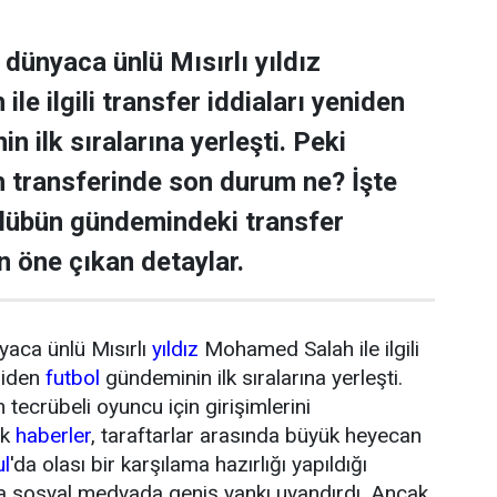
dünyaca ünlü Mısırlı yıldız
e ilgili transfer iddiaları yeniden
n ilk sıralarına yerleşti. Peki
transferinde son durum ne? İşte
ulübün gündemindeki transfer
n öne çıkan detaylar.
yaca ünlü Mısırlı
yıldız
Mohamed Salah ile ilgili
niden
futbol
gündeminin ilk sıralarına yerleşti.
tecrübeli oyuncu için girişimlerini
ik
haberler
, taraftarlar arasında büyük heyecan
ul
'da olası bir karşılama hazırlığı yapıldığı
da sosyal medyada geniş yankı uyandırdı. Ancak