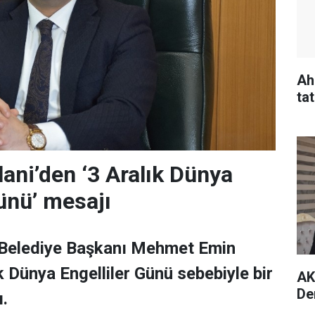
Ah
tat
ani’den ‘3 Aralık Dünya
Günü’ mesajı
n Belediye Başkanı Mehmet Emin
k Dünya Engelliler Günü sebebiyle bir
AK
De
.