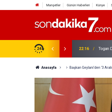
Manşetler
Günün Haberleri
Künye
rdir?
24
22:16
Togan D
Anasayfa
Başkan Geylani’den ‘3 Aralı